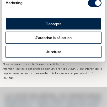
Marketing
CARACTÉRISTIQUES
DU DOMAINE & DE LA CUVÉE
Pays/région :
Ecosse Islay
Appellation :
Bowmore
J'accepte
Domaine :
Bowmore
J'autorise la sélection
Couleur :
Ambré
Je refuse
Les informations publiées ci-dessus présentent les caractéristiques
actuelles du spiritueux concerné.
Elles ne sont pas spécifiques au millésime.
Attention, ce texte est protégé par un droit d'auteur. Il est interdit de le
copier sans en avoir demandé préalablement la permission à
l'auteur.
LA COTE EN DÉTAIL DU SPIRITUEUX
BOWMORE 22 YEARS 1996 ELIXIR DISTILLERS
CASK N°1371 - ONE OF 210 - BOTTLED 2018