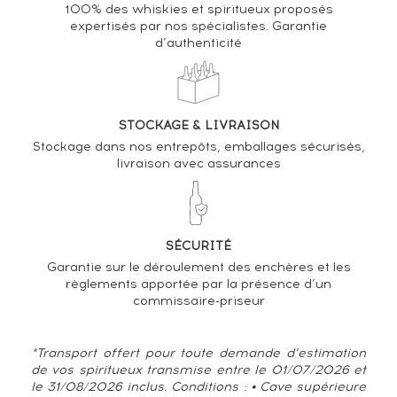
Bowmore 22 years 1996 Elixir Distillers Cask n°1371 -
100% des whiskies et spiritueux proposés
One of 210 - bottled 2018 The Single Malts of
expertisés par nos spécialistes. Garantie
d’authenticité
Scotland
VARIATION DE LA COTE
STOCKAGE & LIVRAISON
Stockage dans nos entrepôts, emballages sécurisés,
livraison avec assurances
SÉCURITÉ
Garantie sur le déroulement des enchères et les
règlements apportée par la présence d’un
commissaire-priseur
*Transport offert pour toute demande d’estimation
de vos spiritueux transmise entre le 01/07/2026 et
le 31/08/2026 inclus. Conditions : • Cave supérieure