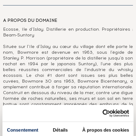
A PROPOS DU DOMAINE
Ecosse, île d'Islay. Distillerie en production. Propriétaires :
Beam-Suntory
Située sur l'île d'Islay au cœur du village dont elle porte le
nom, Bowmore est devenue en 1963, sous l'égide de
Stanley P. Morrison (propriétaire de la distillerie jusqu'à son
rachat en 1994 par le japonais Suntory), l'une des plus
belles réussites commerciales de l'industrie du whisky
écossais. Le chai #1 dont sont issues ses plus belles
cuvées, Bowmore 30 ans 1963, Bowmore Bicentenary, a
amplement contribué à forger sa réputation internationale.
Construit en dessous du niveau de la mer, contre une digue
formée de roches naturelles, ses murs et son sol en terre
battue sont constamment imprégnés des embruns de la
mer. Ancrée dans la tradition, Bowmore est l'une des
dernières distilleries à effectuer en son sein une part du
maltage de l'orge nécessaire à la production de son whisky.
Qu'il soit élevé en ex-fûts de bourbon (Bowmore White
Consentement
Détails
À propos des cookies
1964) ou en ex-fûts de sherry (Black Bowmore 1964), son