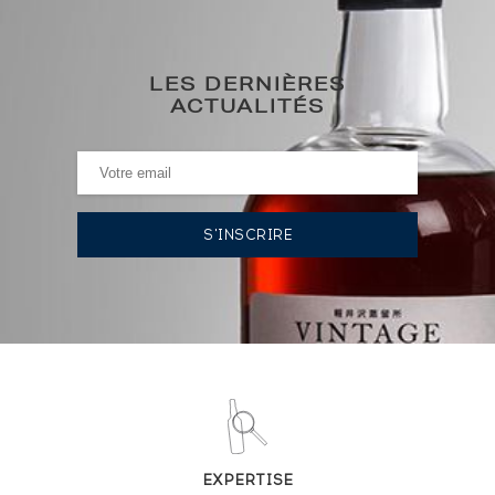
257
€
0€
(plus haut annuel)
LES DERNIÈRES
ACTUALITÉS
0€
(plus bas annuel)
HISTORIQUE DES ADJUDICATIONS
06/06/2025
262
€
VOUS POSSÉDEZ UN SPIRITUEUX IDENTIQUE ?
VENDEZ-LE !
Analyse & Performance du spiritueux
EXPERTISE