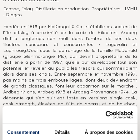
Ecosse, Islay. Distillerie en production. Propriétaires : LVMH
- Diageo
Fondée en 1815 par McDougall & Co. et établie au sud-est de
l'île d'Islay à proximité de la croix de Kildalton, Ardbeg
distilla longtemps son malt dans l'ombre de ses deux
illustres consœurs et concurrentes : Lagavulin et
Laphroaig.C'est sous le patronage de la famille McDonald
(groupe Glenmorangie Plc), qui devint propriétaire de la
distillerie à partir de 1997, qu'elle put développer tout son
potentiel et révéler au public les trésors qui sommeillaient
alors dans ses chais. Entre septembre et novembre 1997,
pas moins de trois embouteillages, dont deux deviendront
de grands classiques, font leur apparition sur le marché :
Ardbeg 17 ans, Ardbeg 1978 et Ardbeg Provenance 1974. La
décennie qui s'en suit est faste en versions single cask,
cask strength, élevées en fûts de sherry et de bourbon,
toutes plus belles les unes que les autres. Et c'est paré d'un
nouveau flacon au verre teinté et à l'esthétisme celte-
gothique assumé qu'Ardbeg investit le marché des
amateurs de malts aux senteurs de feu, de tourbe et de
Consentement
Détails
À propos des cookies
baume du tigre.