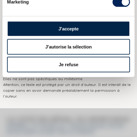
CARACTÉRISTIQUES
DU DOMAINE & DE LA CUVÉE
Marketing
Pays/région :
Ecosse Islay
Appellation :
Ardbeg
J'accepte
Domaine :
Ardbeg
J'autorise la sélection
Couleur :
Ambré
Je refuse
Les informations publiées ci-dessus présentent les caractéristiques
actuelles du spiritueux concerné.
Elles ne sont pas spécifiques au millésime.
Attention, ce texte est protégé par un droit d'auteur. Il est interdit de le
copier sans en avoir demandé préalablement la permission à
l'auteur.
LA COTE EN DÉTAIL DU SPIRITUEUX
ARDBEG 19 YEARS OF. TRAIGH BHAN TB-06-
04.04.2005-24.DB THE ULTIMATE