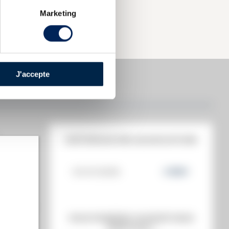
Marketing
J'accepte
008 SUNTORY
HISTORIQUE DES ADJUDICATIONS
€
03/10/2025
3 695
€
t annuel)
VOUS POSSÉDEZ UN SPIRITUEUX
s annuel)
IDENTIQUE ?