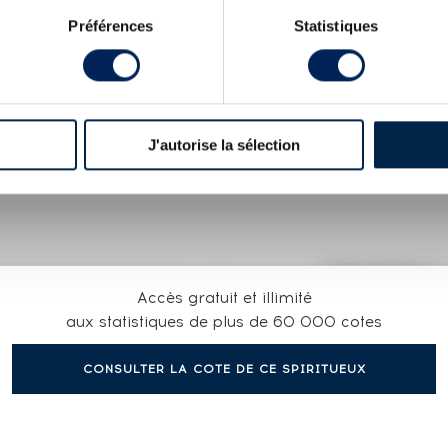
ions spéciales. Édition limitée à 471 bouteilles.
Préférences
Statistiques
azaki 18 years Of. Suntory
Yamazaki 1993 Of. Single Sherry
 Of. Distillers Reserve
J'autorise la sélection
X
UTT CASK N°ON70645 - ONE OF 471 - BOTTLED 2
COTE ACTUELLE
Accès gratuit et illimité
3 512
aux statistiques de plus de 60 000 cotes
CONSULTER LA COTE DE CE SPIRITUEUX
3695€
(plus hau
3695€
(plus ba