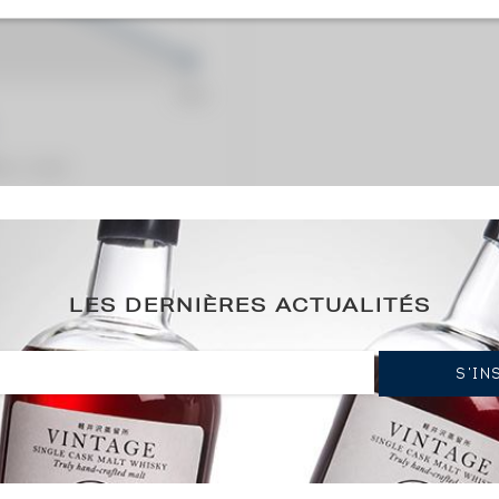
ation / année)
N70645 - One of 471 - bottled 2008 Suntory
LES DERNIÈRES ACTUALITÉS