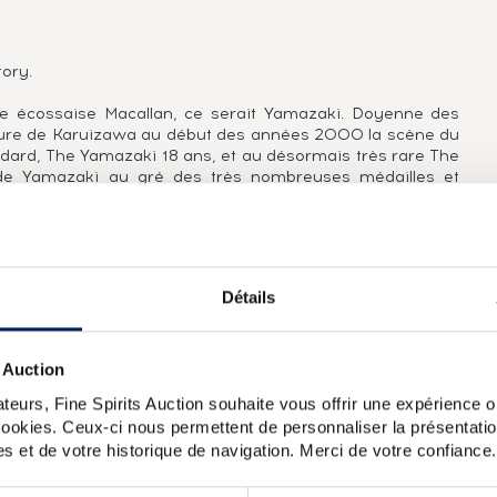
tory.
lerie écossaise Macallan, ce serait Yamazaki. Doyenne des
eture de Karuizawa au début des années 2000 la scène du
ndard, The Yamazaki 18 ans, et au désormais très rare The
de Yamazaki au gré des très nombreuses médailles et
maîtrise de ce type de maturation sous des latitudes
The Yamazaki Distiller's Sherry Edition 2013, mais aussi
0070, ont apporté leur pierre à l'édifice. Mais Yamazaki
nt en fûts de chêne japonais Mizunara, The Yamazaki 1986
ées de type small batch, dévoilant l'expertise du Master
Détails
rentes origines (espagnol, américain, japonais) et qualités
 1984.
 Auction
teurs, Fine Spirits Auction souhaite vous offrir une expérience op
embouteillé en 2008 après un élevage en fût de sherry en
 cookies. Ceux-ci nous permettent de personnaliser la présentatio
r la qualité de ses fûts de sherry qui font l'objet d'une
s et de votre historique de navigation. Merci de votre confiance.
ts. Au moment de cet embouteillage, Suntory embouteillait
amme The Cask ou spécialement pour des clients dans la
aponais et les difficultés de l'industrie à répondre à la