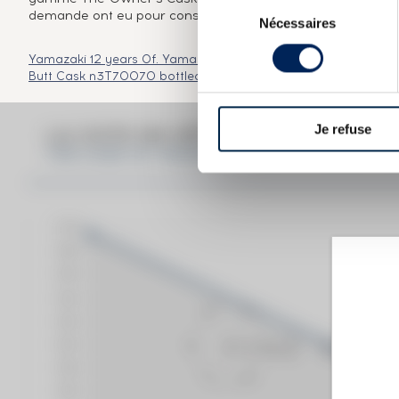
Sélection
demande ont eu pour conséquence l'interruption de ces édit
Nécessaires
du
consentement
Yamazaki 12 years Of.
Yamazaki 1984 Of. 25th Anniversary
Yam
Butt Cask n3T70070 bottled 2012 LMDW The Private
Yamazaki
Je refuse
LA COTE EN DÉTAIL DU SPIRITUEU
THE CASK OF YAMAZAKI 1990 OF. SHERRY B