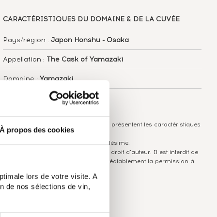
CARACTÉRISTIQUES
DU DOMAINE & DE LA CUVÉE
Pays/région :
Japon Honshu - Osaka
Appellation :
The Cask of Yamazaki
Domaine :
Yamazaki
Couleur :
Ambré
Les informations publiées ci-dessus présentent les caractéristiques
À propos des cookies
actuelles du spiritueux concerné.
Elles ne sont pas spécifiques au millésime.
Attention, ce texte est protégé par un droit d'auteur. Il est interdit de
le copier sans en avoir demandé préalablement la permission à
l'auteur.
timale lors de votre visite. A
n de nos sélections de vin,