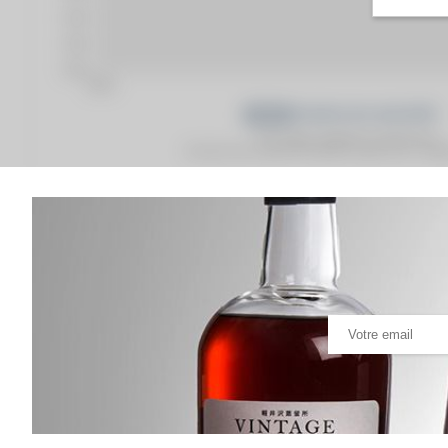
Prix moyen proposé aux particuliers.
Evolution de la cote © Fine Spirits Auction S.A.S - (cot
Analyse & Performance du spiritueux
The Cask of Yamazaki 1990 Of. Sherry Butt Cask n°O
VARIATION DE LA COTE