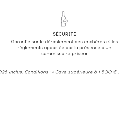
-5.22%
TENDANCE À LA BAISSE
EN 2026 PAR RAPPORT À 2025
SÉCURITÉ
Garantie sur le déroulement des enchères et les
règlements apportée par la présence d’un
commissaire-priseur
6 inclus. Conditions : • Cave supérieure à 1 500 € :
s droits réservés © 2026 Fine Spirits Auction S.A.S.