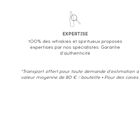
EXPERTISE
100% des whiskies et spiritueux proposés
expertisés par nos spécialistes. Garantie
d’authenticité
*Transport offert pour toute demande d’estimation d
valeur moyenne de 80 € / bouteille • Pour des caves
À propos
CGS
Contactez-nous
Presse & Média
Données pers
Interdiction de vente de boissons alcoolisées aux mineurs de 