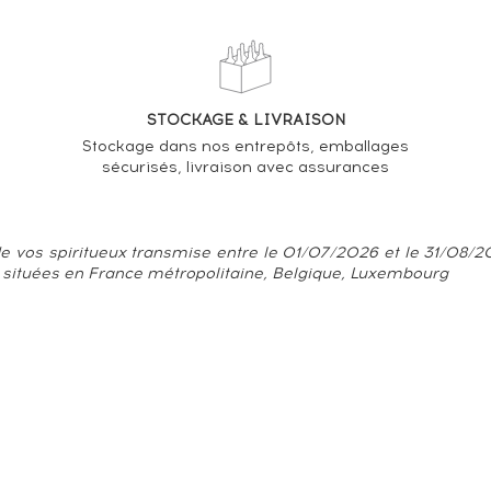
STOCKAGE & LIVRAISON
Stockage dans nos entrepôts, emballages
sécurisés, livraison avec assurances
e vos spiritueux transmise entre le 01/07/2026 et le 31/08/202
 situées en France métropolitaine, Belgique, Luxembourg
onnelles
moins de 18 ans.
| Tou
CODE DE LA SANTÉ PUBLIQUE, ART.L.3342-1 et L.3353-3