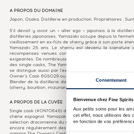
A PROPOS DU DOMAINE
Japon, Osaka. Distillerie en production. Propriétaires : Sun
S'il devait y avoir un « alter ego » japonais à la distil
distilleries japonaises, Yamazaki occupe depuis la ferm
vieillissement en ex-fûts de sherry grâce à son porte éte
Yamazaki 25 ans. Le sherry est devenu la signature 
récompenses venues consacrer un savoir-faire et une 
exigeantes. De nombreuses versions de type small batch, 
des single casks, The Yamazaki Elephant Private Cask 3T7
se distingue aussi par l'excellence de son vieillisseme
Owner's Cask 6G5029 ou encore par ses versions millésim
Consentement
Blender de la distillerie dans le mariage de fûts de diffé
(sherry, bourbon, mizunara), comme The Yamazaki 25 ans
Bienvenue chez Fine Spirits
A PROPOS DE LA CUVÉE
Aux petits soins pour les ama
Single cask (#ON70645) de Yamazaki distillé en 1990 et 
cet effet, nous utilisons des
chêne espagnol. Yamazaki est particulièrement réputé pou
en fonction de vos préférence
sélection draconienne du choix des arbres à celui des fû
encore régulièrement des fûts exceptionnels dans la g
gamme The Owner's Cask. Le succès grandissant du whisky j