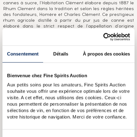
cannes à sucre, l'Habitation Clément élabore depuis 1887 le
Rhum Clement dans la tradition et selon les règles héritées
des fondateurs, Homère et Charles Clément. Ce prestigieux
rhum agricole distillé à partir du pur jus de canne est
élaboré dans le strict respect de l'appellation d'origine
contrôlée « Rhum agricole Martinique ».
A PROPOS DE LA CUVÉE
Consentement
Détails
À propos des cookies
Rhum agricole Clément vieilli pendant une courte période.
Clement 1952 Of. Domaine de lAcajou Vieilli en futs Chene
Bienvenue chez Fine Spirits Auction
bottled in 1991 Rhum
Clement 1970 Of. Domaine de lAcajou Vieilli
en futs Chene bottled in 1991 Rhum
Clement Of. Domaine de
Aux petits soins pour les amateurs, Fine Spirits Auction
lAcajou Cuvee lan 2000 Rhum
Clement 15 years Of. Domaine
souhaite vous offrir une expérience optimale lors de votre
de lAcajou Vieilli en futs Chene Rhum
Clement Of. Domaine de
visite. A cet effet, nous utilisons des cookies. Ceux-ci
lAcajou Vieilli en futs Chene (bottled 90s) Rhum
nous permettent de personnaliser la présentation de nos
sélections de vin, en fonction de vos préférences et de
votre historique de navigation. Merci de votre confiance.
CARACTÉRISTIQUES
DU DOMAINE & DE LA CUVÉE
Pays/région :
Martinique