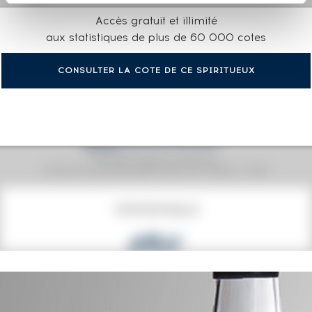
Accès gratuit et illimité
aux statistiques de plus de 60 000 cotes
CONSULTER LA COTE DE CE SPIRITUEUX
Prix moyen proposé aux particuliers.
Evolution de la cote © Fine Spirits Auction S.A.S - (cotation / année)
COTE ACTUELLE
45
€
48€
(plus haut annuel)