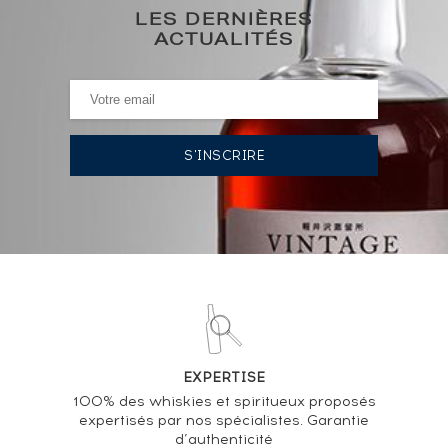
48€
(plus bas annuel)
LES DERNIÈRES
ACTUALITÉS
HISTORIQUE DES ADJUDICATIONS
14/11/2025
48
€
VOUS POSSÉDEZ UN SPIRITUEUX IDENTIQUE ?
VENDEZ-LE !
Analyse & Performance du spiritueux
Clément d'Or Of.
EXPERTISE
VARIATION DE LA COTE
100% des whiskies et spiritueux proposés
expertisés par nos spécialistes. Garantie
d’authenticité