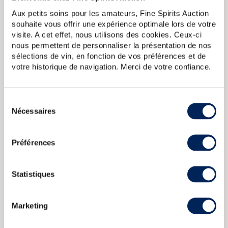
Aux petits soins pour les amateurs, Fine Spirits Auction
A PROPOS DE LA CUVÉE
souhaite vous offrir une expérience optimale lors de votre
visite. A cet effet, nous utilisons des cookies. Ceux-ci
Issue d'une recette jalousement gardée par les Pères
nous permettent de personnaliser la présentation de nos
Chartreux, la Chartreuse verte est composée de 130
plantes. Elevée en foudre de chêne, elle est embouteillé à
sélections de vin, en fonction de vos préférences et de
55%. Elle a été élaborée en 1840 et il existe aussi une
votre historique de navigation. Merci de votre confiance.
version jaune, moins alcoolisée. Il s'agit ici de la mise 2018.
Sélection
Chartreuse Of. Verte V.E.P. Mise 2020 (1L.)
Chartreuse 2003 Of.
Nécessaires
Episcopale One of 5000 Diffusion (35cl.)
Chartreuse Of. Jaune
du
Santa Tecla 2020 Serie Limitada
Chartreuse Of. Jaune Santa
consentement
Tecla 2016 Serie Limitada (35cl.)
Chartreuse Of. Verte Santa
Tecla 2020 Serie Limitada
Préférences
Statistiques
CARACTÉRISTIQUES
DU DOMAINE & DE LA CUVÉE
Pays/région :
Savoie
Marketing
Appellation :
Chartreuse