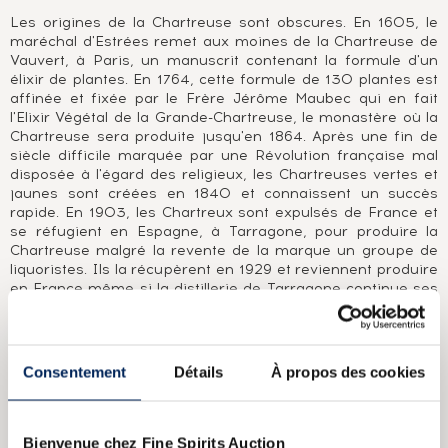
Les origines de la Chartreuse sont obscures. En 1605, le
maréchal d'Estrées remet aux moines de la Chartreuse de
Vauvert, à Paris, un manuscrit contenant la formule d'un
élixir de plantes. En 1764, cette formule de 130 plantes est
affinée et fixée par le Frère Jérôme Maubec qui en fait
l'Elixir Végétal de la Grande-Chartreuse, le monastère où la
Chartreuse sera produite jusqu'en 1864. Après une fin de
siècle difficile marquée par une Révolution française mal
disposée à l'égard des religieux, les Chartreuses vertes et
jaunes sont créées en 1840 et connaissent un succès
rapide. En 1903, les Chartreux sont expulsés de France et
se réfugient en Espagne, à Tarragone, pour produire la
Chartreuse malgré la revente de la marque un groupe de
liquoristes. Ils la récupèrent en 1929 et reviennent produire
en France même si la distillerie de Tarragone continue ses
activités jusqu'en 1989. Aujourd'hui, Chartreuse Diffusion
assure la production, désormais à la distillerie
d'Aigueneoire - après la Fourvoirie et Voiron -, et la
distribution des différentes Chartreuses : la verte, la jaune,
Consentement
Détails
À propos des cookies
l'élixir végétal et les VEP, pour ne citer que les plus connues.
Les anciennes versions et les éditions limitées font les
délices des amateurs et des collectionneurs de celle qu'on
surnomme « la Reine des liqueurs ».
Bienvenue chez Fine Spirits Auction