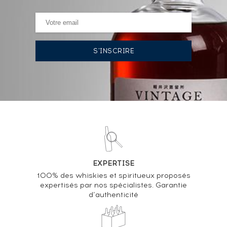
HISTORIQUE DES ADJUDICATIONS
30/01/2026
83
€
VOUS POSSÉDEZ UN SPIRITUEUX IDENTIQUE ?
VENDEZ-LE !
Analyse & Performance du spiritueux
Chartreuse Of. Verte Mise 2018
EXPERTISE
VARIATION DE LA COTE
100% des whiskies et spiritueux proposés
expertisés par nos spécialistes. Garantie
d’authenticité