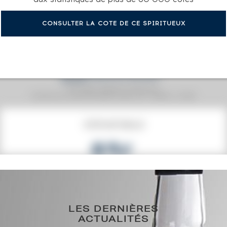
CONSULTER LA COTE DE CE SPIRITUEUX
Prix moyen proposé aux particuliers.
Evolution de la cote © Fine Spirits Auction S.A.S - (cotation / année)
COTE ACTUELLE
83
€
83€
(plus haut annuel)
83€
(plus bas annuel)
LES DERNIÈRES
ACTUALITÉS