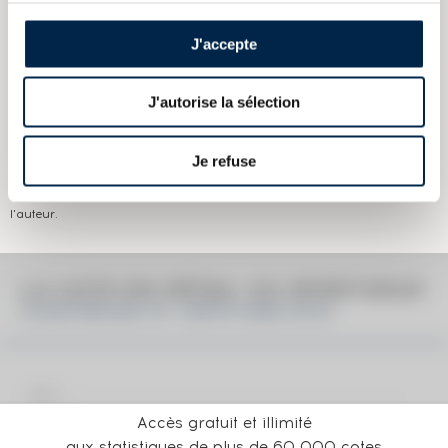
Domaine :
Chartreuse
J'accepte
Couleur :
Ambré
J'autorise la sélection
Les informations publiées ci-dessus présentent les caractéristiques
actuelles du spiritueux concerné.
Elles ne sont pas spécifiques au millésime.
Je refuse
Attention, ce texte est protégé par un droit d'auteur. Il est interdit de le
copier sans en avoir demandé préalablement la permission à
l'auteur.
LA COTE EN DÉTAIL DU SPIRITUEUX
CHARTREUSE OF. VERTE MISE 2018
Accès gratuit et illimité
aux statistiques de plus de 60 000 cotes