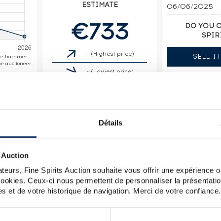
ESTIMATE
06/06/2025
€733
DO YOU 
SPIR
-
(Highest price)
SELL I
the hammer
e auctioneer.
-
(Lowest price)
Détails
 Auction
teurs, Fine Spirits Auction souhaite vous offrir une expérience op
DETAILED CHARA
 cookies. Ceux-ci nous permettent de personnaliser la présentatio
s et de votre historique de navigation. Merci de votre confiance.
t the Fonds Doré distillery that shut its
Distillery:
Bernus
Bottler:
Of.