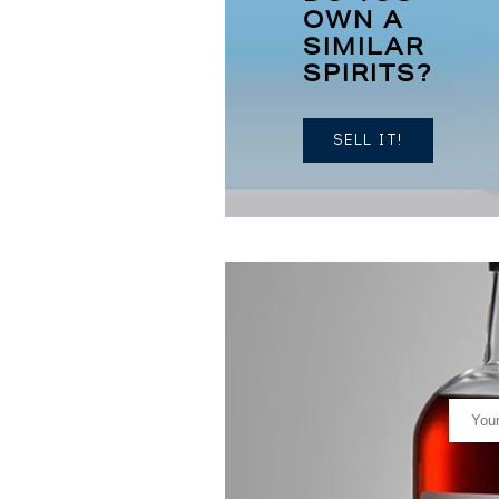
OWN A
SIMILAR
SPIRITS?
SELL IT!