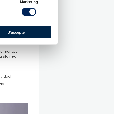
Vieux
Marketing
rance Martinique
e:
45 %
J'accepte
tly marked
ly stained
ividual
No