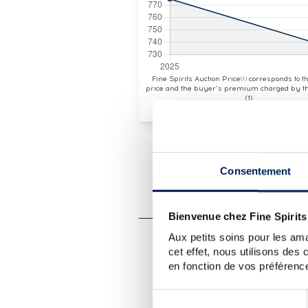
Fine Spirits Auction Price
corresponds to 
(1)
price and the buyer's premium charged by th
(1)
Consentement
LOT PRESENTATION
BERNUS OF. (75CL.)
Bienvenue chez Fine Spirits
Aux petits soins pour les ama
CUVÉE PRESENTATION
cet effet, nous utilisons des
en fonction de vos préférence
A Rhum vieux Bernus distilled a
doors in the 1990s.
Sélection
THE DISTILLERY BERNUS