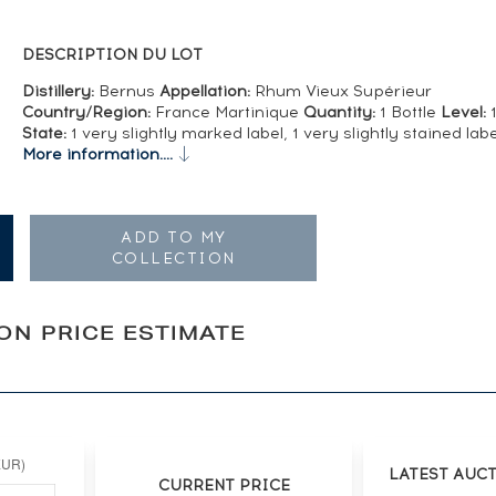
DESCRIPTION DU LOT
Distillery:
Bernus
Appellation:
Rhum Vieux Supérieur
Country/Region:
France Martinique
Quantity:
1 Bottle
Level:
1
State:
1 very slightly marked label, 1 very slightly stained labe
More information....
ADD TO MY
COLLECTION
ION PRICE ESTIMATE
LATEST AUC
CURRENT PRICE