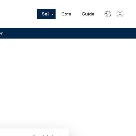
Sell
Cote
Guide
on.