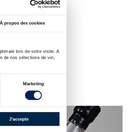
EARCH.
À propos des cookies
N?
 word.
timale lors de votre visite. A
n de nos sélections de vin,
Marketing
J'accepte