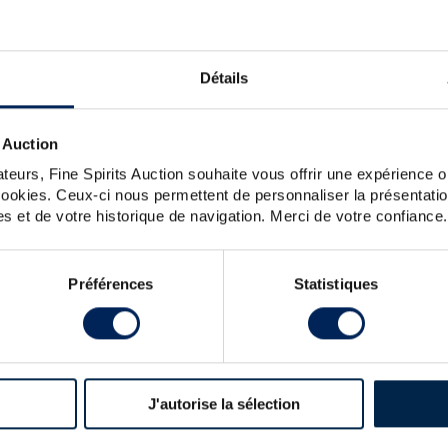
, NO SPIRIT MATCHES YOUR S
Détails
OULD YOU LIKE TO TRY AGAI
eck the spelling, word order or reduce your search to one key
 Auction
For further assistance, visit the
help section
.
You can also create an alert by clicking the button below.
teurs, Fine Spirits Auction souhaite vous offrir une expérience op
 cookies. Ceux-ci nous permettent de personnaliser la présentatio
s et de votre historique de navigation. Merci de votre confiance.
Create a new alert
Préférences
Statistiques
J'autorise la sélection
LATEST NEWS