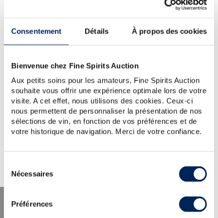
YOUR SEARCH.
WOULD YOU LIKE TO TRY
Consentement
Détails
À propos des cookies
AGAIN?
TIP:
Check the spelling, word order or reduce your search
Bienvenue chez Fine Spirits Auction
to one key word.
Aux petits soins pour les amateurs, Fine Spirits Auction
For further assistance, visit the
help section
.
You can also create an alert by clicking the button below.
souhaite vous offrir une expérience optimale lors de votre
visite. A cet effet, nous utilisons des cookies. Ceux-ci
nous permettent de personnaliser la présentation de nos
Create a new alert
sélections de vin, en fonction de vos préférences et de
votre historique de navigation. Merci de votre confiance.
Sélection
Nécessaires
du
consentement
Préférences