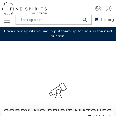
History
Have your spirits valued to put them up for sale in the next
auction.
SORRY, NO SPIRIT MATCHES