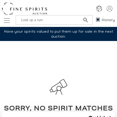
History
Have your spirits valued to put them up for sale in the next
auction.
SORRY, NO SPIRIT MATCHES