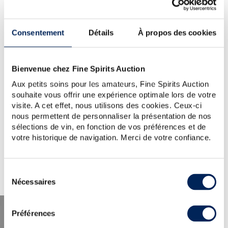
YOUR SEARCH.
WOULD YOU LIKE TO TRY
Consentement
Détails
À propos des cookies
AGAIN?
CLEMENT-DOR-OF
Bienvenue chez Fine Spirits Auction
TIP:
Check the spelling, word order or reduce your search
to one key word.
Aux petits soins pour les amateurs, Fine Spirits Auction
For further assistance, visit the
help section
.
souhaite vous offrir une expérience optimale lors de votre
You can also create an alert by clicking the button below.
visite. A cet effet, nous utilisons des cookies. Ceux-ci
nous permettent de personnaliser la présentation de nos
Create a new alert
sélections de vin, en fonction de vos préférences et de
votre historique de navigation. Merci de votre confiance.
Sélection
Nécessaires
du
consentement
Préférences