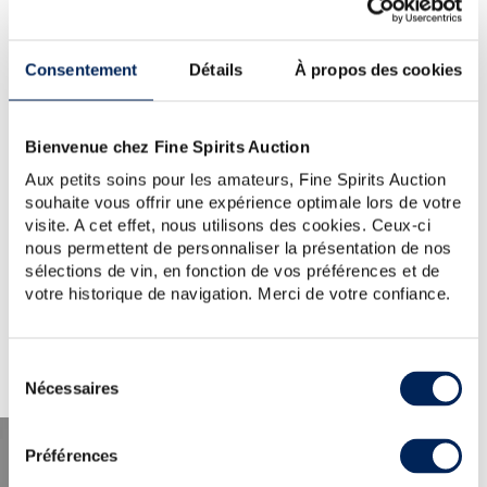
YOUR SEARCH.
WOULD YOU LIKE TO TRY
Consentement
Détails
À propos des cookies
AGAIN?
KOMAGATAKE-CHICHIBU-OF
Bienvenue chez Fine Spirits Auction
TIP:
Check the spelling, word order or reduce your search
to one key word.
Aux petits soins pour les amateurs, Fine Spirits Auction
For further assistance, visit the
help section
.
souhaite vous offrir une expérience optimale lors de votre
You can also create an alert by clicking the button below.
visite. A cet effet, nous utilisons des cookies. Ceux-ci
nous permettent de personnaliser la présentation de nos
Create a new alert
sélections de vin, en fonction de vos préférences et de
votre historique de navigation. Merci de votre confiance.
Sélection
Nécessaires
du
consentement
Préférences