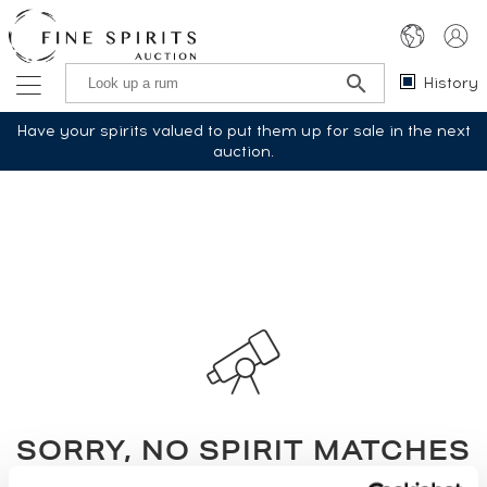
History
Have your spirits valued to put them up for sale in the next
auction.
SORRY, NO SPIRIT MATCHES