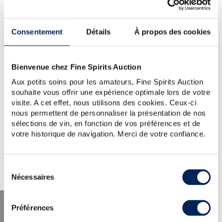
YOUR SEARCH.
WOULD YOU LIKE TO TRY
Consentement
Détails
À propos des cookies
AGAIN?
LA-FAVORITE-1983
Bienvenue chez Fine Spirits Auction
TIP:
Check the spelling, word order or reduce your search
to one key word.
Aux petits soins pour les amateurs, Fine Spirits Auction
For further assistance, visit the
help section
.
souhaite vous offrir une expérience optimale lors de votre
You can also create an alert by clicking the button below.
visite. A cet effet, nous utilisons des cookies. Ceux-ci
nous permettent de personnaliser la présentation de nos
Create a new alert
sélections de vin, en fonction de vos préférences et de
votre historique de navigation. Merci de votre confiance.
Sélection
Nécessaires
du
consentement
Préférences