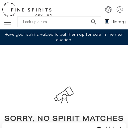
History
Have your spirits valued to put them up for sale in the next
auction.
SORRY, NO SPIRIT MATCHES