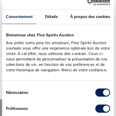
YOUR SEARCH.
WOULD YOU LIKE TO TRY
Consentement
Détails
À propos des cookies
AGAIN?
SPRINGBANK-11-YEARS
Bienvenue chez Fine Spirits Auction
TIP:
Check the spelling, word order or reduce your search
to one key word.
Aux petits soins pour les amateurs, Fine Spirits Auction
For further assistance, visit the
help section
.
souhaite vous offrir une expérience optimale lors de votre
You can also create an alert by clicking the button below.
visite. A cet effet, nous utilisons des cookies. Ceux-ci
nous permettent de personnaliser la présentation de nos
Create a new alert
sélections de vin, en fonction de vos préférences et de
votre historique de navigation. Merci de votre confiance.
Sélection
Nécessaires
du
consentement
Préférences