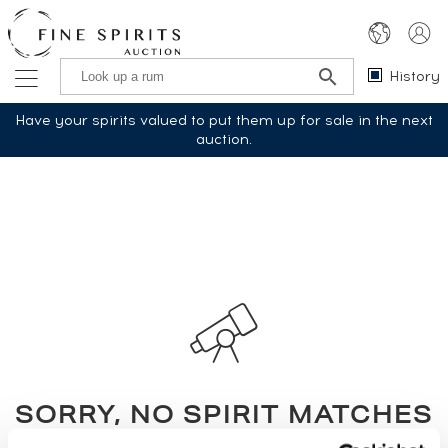
History
Have your spirits valued to put them up for sale in the next
auction.
SORRY, NO SPIRIT MATCHES