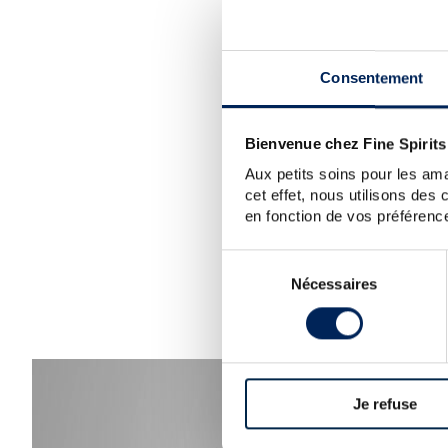
SORRY
W
Consentement
Bienvenue chez Fine Spirits
TIP:
Ch
Aux petits soins pour les ama
cet effet, nous utilisons des
en fonction de vos préférence
Sélection
Nécessaires
du
consentement
Je refuse