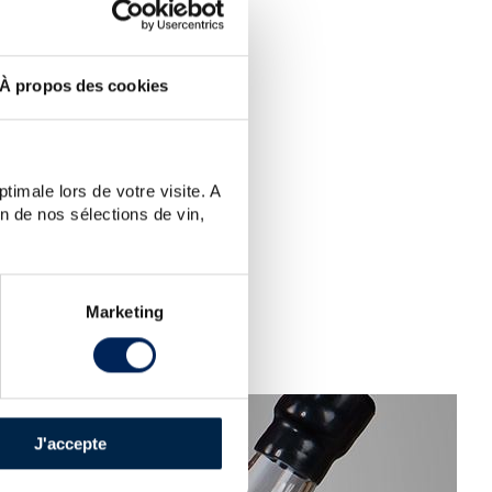
EARCH.
N?
À propos des cookies
 word.
timale lors de votre visite. A
n de nos sélections de vin,
Marketing
J'accepte