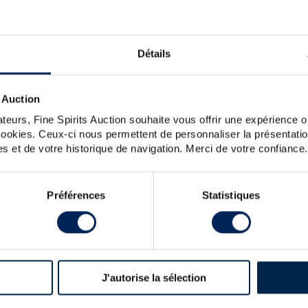
, NO SPIRIT MATCHES YOUR S
OULD YOU LIKE TO TRY AGAI
Détails
SPRINGBANK-24-YEARS
 Auction
eck the spelling, word order or reduce your search to one key
For further assistance, visit the
help section
.
teurs, Fine Spirits Auction souhaite vous offrir une expérience op
You can also create an alert by clicking the button below.
 cookies. Ceux-ci nous permettent de personnaliser la présentatio
s et de votre historique de navigation. Merci de votre confiance.
Create a new alert
Préférences
Statistiques
J'autorise la sélection
LATEST NEWS