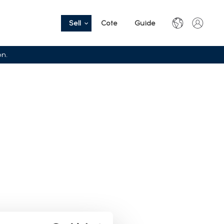
Sell
Cote
Guide
on.