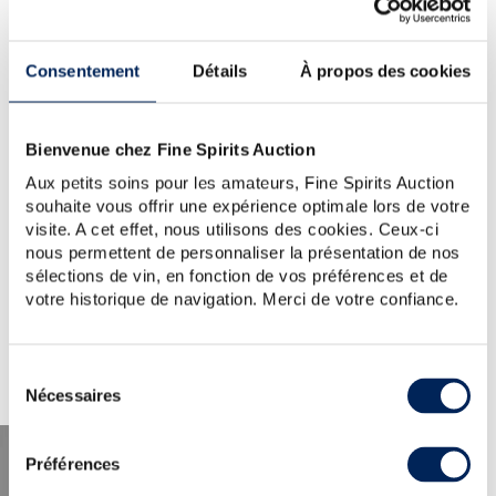
YOUR SEARCH.
WOULD YOU LIKE TO TRY
Consentement
Détails
À propos des cookies
AGAIN?
TROIS-RIVIERES-1970
Bienvenue chez Fine Spirits Auction
TIP:
Check the spelling, word order or reduce your search
to one key word.
Aux petits soins pour les amateurs, Fine Spirits Auction
For further assistance, visit the
help section
.
souhaite vous offrir une expérience optimale lors de votre
You can also create an alert by clicking the button below.
visite. A cet effet, nous utilisons des cookies. Ceux-ci
nous permettent de personnaliser la présentation de nos
Create a new alert
sélections de vin, en fonction de vos préférences et de
votre historique de navigation. Merci de votre confiance.
Sélection
Nécessaires
du
consentement
Préférences