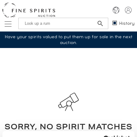
History
Have your spirits valued to put them up for sale in the next
auction.
SORRY, NO SPIRIT MATCHES