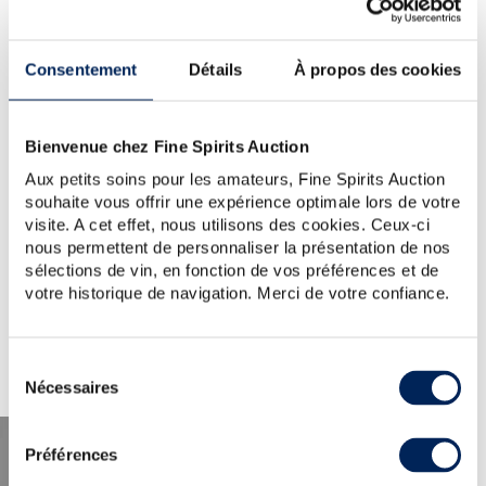
WOULD YOU LIKE TO TRY
AGAIN?
Consentement
Détails
À propos des cookies
BRUICHLADDICH-2007-OF-
ISLAY-BARLEY---ROCKSIDE-
FARM-UNPEATED
Bienvenue chez Fine Spirits Auction
Aux petits soins pour les amateurs, Fine Spirits Auction
TIP:
Check the spelling, word order or reduce your search
souhaite vous offrir une expérience optimale lors de votre
to one key word.
visite. A cet effet, nous utilisons des cookies. Ceux-ci
For further assistance, visit the
help section
.
nous permettent de personnaliser la présentation de nos
You can also create an alert by clicking the button below.
sélections de vin, en fonction de vos préférences et de
votre historique de navigation. Merci de votre confiance.
Create a new alert
Sélection
Nécessaires
du
consentement
Préférences