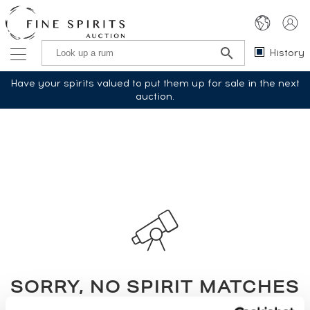
History
Have your spirits valued to put them up for sale in the next
auction.
SORRY, NO SPIRIT MATCHES