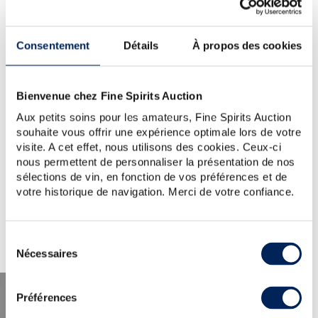
YOUR SEARCH.
WOULD YOU LIKE TO TRY
Consentement
Détails
À propos des cookies
AGAIN?
GLEN-SCOTIA-16-YEARS-OF
Bienvenue chez Fine Spirits Auction
TIP:
Check the spelling, word order or reduce your search
to one key word.
Aux petits soins pour les amateurs, Fine Spirits Auction
For further assistance, visit the
help section
.
souhaite vous offrir une expérience optimale lors de votre
You can also create an alert by clicking the button below.
visite. A cet effet, nous utilisons des cookies. Ceux-ci
nous permettent de personnaliser la présentation de nos
Create a new alert
sélections de vin, en fonction de vos préférences et de
votre historique de navigation. Merci de votre confiance.
Sélection
Nécessaires
du
consentement
Préférences