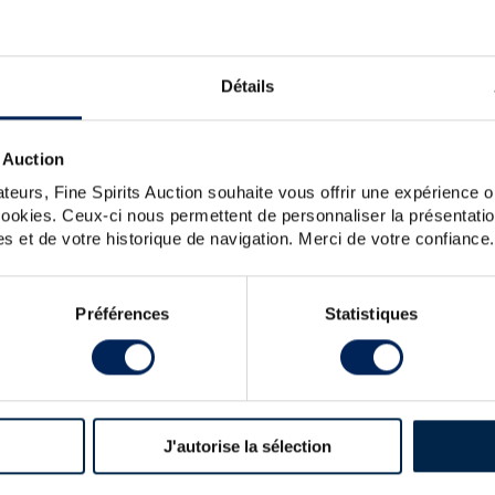
, NO SPIRIT MATCHES YOUR S
OULD YOU LIKE TO TRY AGAI
Détails
URRET-12-YEARS-OF-EXTRA-S
 Auction
eck the spelling, word order or reduce your search to one key
For further assistance, visit the
help section
.
teurs, Fine Spirits Auction souhaite vous offrir une expérience op
You can also create an alert by clicking the button below.
 cookies. Ceux-ci nous permettent de personnaliser la présentatio
s et de votre historique de navigation. Merci de votre confiance.
Create a new alert
Préférences
Statistiques
J'autorise la sélection
LATEST NEWS