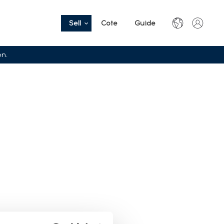
Sell
Cote
Guide
on.