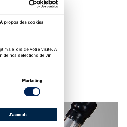
EARCH.
N?
À propos des cookies
PECIAL
 word.
timale lors de votre visite. A
n de nos sélections de vin,
Marketing
J'accepte