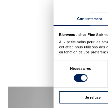
SORRY
W
Consentement
GLENT
Bienvenue chez Fine Spirits
TIP:
Ch
Aux petits soins pour les ama
cet effet, nous utilisons des
en fonction de vos préférence
Sélection
Nécessaires
du
consentement
Je refuse