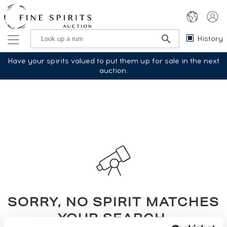
History
Have your spirits valued to put them up for sale in the next
auction.
SORRY, NO SPIRIT MATCHES
YOUR SEARCH.