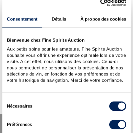
WOULD YOU LIKE TO TRY
AGAIN?
Consentement
Détails
À propos des cookies
HIBIKI-30-YEARS-OF.-
SUNTORY
Bienvenue chez Fine Spirits Auction
TIP:
Check the spelling, word order or reduce your search
Aux petits soins pour les amateurs, Fine Spirits Auction
to one key word.
souhaite vous offrir une expérience optimale lors de votre
For further assistance, visit the
help section
.
visite. A cet effet, nous utilisons des cookies. Ceux-ci
You can also create an alert by clicking the button below.
nous permettent de personnaliser la présentation de nos
sélections de vin, en fonction de vos préférences et de
Create a new alert
votre historique de navigation. Merci de votre confiance.
Sélection
Nécessaires
du
consentement
Préférences