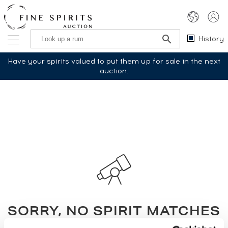
History
Have your spirits valued to put them up for sale in the next
auction.
SORRY, NO SPIRIT MATCHES