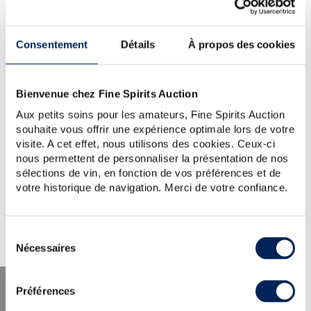
YOUR SEARCH.
WOULD YOU LIKE TO TRY
Consentement
Détails
À propos des cookies
AGAIN?
JM-1985-OF-442
Bienvenue chez Fine Spirits Auction
TIP:
Check the spelling, word order or reduce your search
to one key word.
Aux petits soins pour les amateurs, Fine Spirits Auction
For further assistance, visit the
help section
.
souhaite vous offrir une expérience optimale lors de votre
You can also create an alert by clicking the button below.
visite. A cet effet, nous utilisons des cookies. Ceux-ci
nous permettent de personnaliser la présentation de nos
Create a new alert
sélections de vin, en fonction de vos préférences et de
votre historique de navigation. Merci de votre confiance.
Sélection
Nécessaires
du
consentement
Préférences