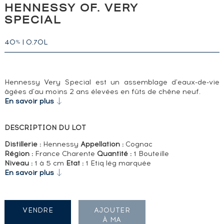
HENNESSY OF. VERY
SPECIAL
40
|
0.70L
%
Hennessy Very Special est un assemblage d'eaux-de-vie
âgées d'au moins 2 ans élevées en fûts de chêne neuf.
En savoir plus
DESCRIPTION DU LOT
Distillerie :
Hennessy
Appellation :
Cognac
Région :
France Charente
Quantité :
1 Bouteille
Niveau :
1 à 5 cm
Etat :
1 Etiq lég marquée
En savoir plus
VENDRE
AJOUTER
À MA