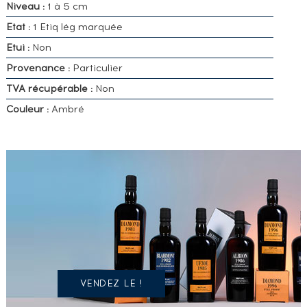
Niveau :
1 à 5 cm
Etat :
1 Etiq lég marquée
Etui :
Non
Provenance :
Particulier
TVA récupérable :
Non
Couleur :
Ambré
VOUS
POSSÉDEZ
UN
SPIRITUEUX
IDENTIQUE
?
VENDEZ LE !