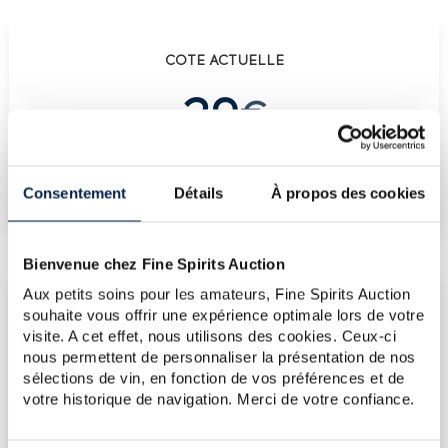
COTE ACTUELLE
29
€
€
35
(plus haut annuel)
Consentement
Détails
À propos des cookies
€
24
(plus bas annuel)
Bienvenue chez Fine Spirits Auction
Aux petits soins pour les amateurs, Fine Spirits Auction
LES DERNIÈRES ADJUDICATIONS
souhaite vous offrir une expérience optimale lors de votre
14/11/2025
30€
visite. A cet effet, nous utilisons des cookies. Ceux-ci
nous permettent de personnaliser la présentation de nos
14/11/2025
23€
sélections de vin, en fonction de vos préférences et de
14/11/2025
27€
votre historique de navigation. Merci de votre confiance.
14/11/2025
30€