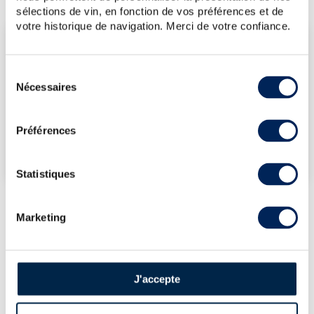
sélections de vin, en fonction de vos préférences et de
votre historique de navigation. Merci de votre confiance.
LES DERNIÈRES ADJUDICATIONS
12/12/2025
83€
Sélection
14/11/2025
83€
Nécessaires
du
consentement
VOUS POSSÉDEZ
UN SPIRITUEUX IDENTIQUE ?
Préférences
VENDEZ-LE !
Statistiques
Marketing
PRÉSENTATION DU LOT
HENNESSY OF. MASTER BLENDER'S
SELECTION N°3 - BOTTLED 2018
J'accepte
LA CUVÉE