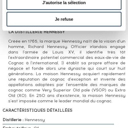
J'autorise la sélection
Cuvée spéciale de Cognac Hennessy composé par
Renaud Fillioux de Gironde, qui représente la huitième
génération de Master Blender de la maison Hennessy, et
Je refuse
embouteillé en 2018.
LA DISTILLERIE HENNESSY
Créée en 1765, la marque Hennessy naît de la vision d'un
homme, Richard Hennessy. Officier irlandais engagé
dans l'armée de Louis XV, il identifie très tôt
l'extraordinaire potentiel commercial des eaux-de-vie de
Cognac à l'international. Il établit sa propre affaire de
négoce et fonde alors une dynastie qui court sur huit
générations. La maison Hennessy acquiert rapidement
une réputation de cognac d'exception et invente des
appellations adoptées par l'ensemble des marques de
cognac comme Very Superior Old pale (VSOP) ou Extra
Old (XO). En 250 ans d'existence, la maison Hennessy
s'est imposée comme le leader mondial du cognac.
CARACTÉRISTIQUES DÉTAILLÉES
Distillerie :
Hennessy