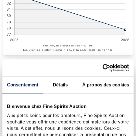
Prix moyen proposé aux particuliers.
Evolution de la cote © Fine Spirits Auction S.A.S. - (cotation / année)
COTE ACTUELLE
Consentement
Détails
À propos des cookies
78
€
Bienvenue chez Fine Spirits Auction
€
83
(plus haut annuel)
Aux petits soins pour les amateurs, Fine Spirits Auction
€
83
souhaite vous offrir une expérience optimale lors de votre
(plus bas annuel)
visite. A cet effet, nous utilisons des cookies. Ceux-ci
nous permettent de personnaliser la présentation de nos