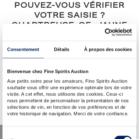
POUVEZ-VOUS VÉRIFIER
VOTRE SAISIE ?
CHARTREUSE-OF.-JAUNE
Notre conseil :
vérifiez l’orthographe, l’ordre des mots, ou
simplifiez votre demande (un seul mot clé)...
Consentement
Détails
À propos des cookies
Si vous avez besoin d'aide ou si vous souhaitez poser une
question au service clientèle, veuillez visiter la section
d'aide
.
Vous pouvez également créer une alerte en cliquant sur le
Bienvenue chez Fine Spirits Auction
bouton ci-dessous.
Aux petits soins pour les amateurs, Fine Spirits Auction
souhaite vous offrir une expérience optimale lors de votre
Créer une alerte
visite. A cet effet, nous utilisons des cookies. Ceux-ci
nous permettent de personnaliser la présentation de nos
sélections de vin, en fonction de vos préférences et de
votre historique de navigation. Merci de votre confiance.
Sélection