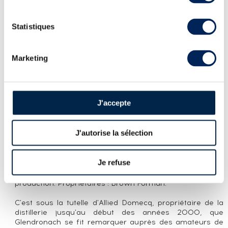
Statistiques
PRÉSENTATION DU LOT
THE GLENDRONACH 37 YEARS 1972 OF.
SINGLE CASK N°705 - ONE OF 275 -
Marketing
BOTTLED 2009
LA CUVÉE
J'accepte
Single cask (#705) de Glendronach distillé en 1972, vieilli
en fût de sherry Oloroso pendant 37 ans avant d'être
embouteillé en 2009 pour La Maison du Whisky. Édition
J'autorise la sélection
limitée à 275 bouteilles.
LA DISTILLERIE GLENDRONACH
Je refuse
Ecosse, Highland de l'Est/Speyside. Distillerie en
production. Propriétaires : Brown Forman.
C'est sous la tutelle d'Allied Domecq, propriétaire de la
distillerie jusqu'au début des années 2000, que
Glendronach se fit remarquer auprès des amateurs de