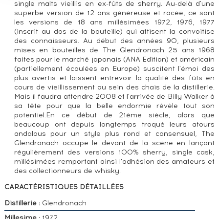
single malts vieillis en ex-fûts de sherry. Au-delà d'une
superbe version de 12 ans généreuse et racée, ce sont
les versions de 18 ans millésimées 1972, 1976, 1977
(inscrit au dos de la bouteille) qui attisent la convoitise
des connaisseurs. Au début des années 90, plusieurs
mises en bouteilles de The Glendronach 25 ans 1968
faites pour le marché japonais (ANA Edition) et américain
(partiellement écoulées en Europe) suscitent l'émoi des
plus avertis et laissent entrevoir la qualité des fûts en
cours de vieillissement au sein des chais de la distillerie.
Mais il faudra attendre 2008 et l'arrivée de Billy Walker à
sa tête pour que la belle endormie révèle tout son
potentiel.En ce début de 21ème siècle, alors que
beaucoup ont depuis longtemps troqué leurs atours
andalous pour un style plus rond et consensuel, The
Glendronach occupe le devant de la scène en lançant
régulièrement des versions 100% sherry, single cask,
millésimées remportant ainsi l'adhésion des amateurs et
des collectionneurs de whisky.
CARACTÉRISTIQUES DÉTAILLÉES
Distillerie :
Glendronach
Millesime :
1972