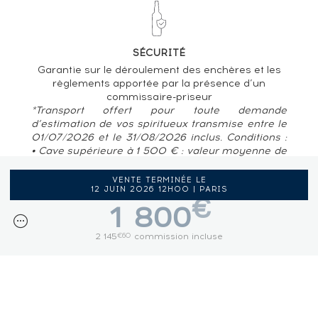
SÉCURITÉ
Garantie sur le déroulement des enchères et les
règlements apportée par la présence d’un
commissaire-priseur
*Transport offert pour toute demande
d’estimation de vos spiritueux transmise entre le
01/07/2026 et le 31/08/2026 inclus. Conditions :
• Cave supérieure à 1 500 € : valeur moyenne de
80 € / bouteille • Pour des caves situées en
France métropolitaine, Belgique, Luxembourg
VENTE TERMINÉE LE
12 JUIN 2026 12H00 | PARIS
€
1 800
2 145
commission incluse
€60