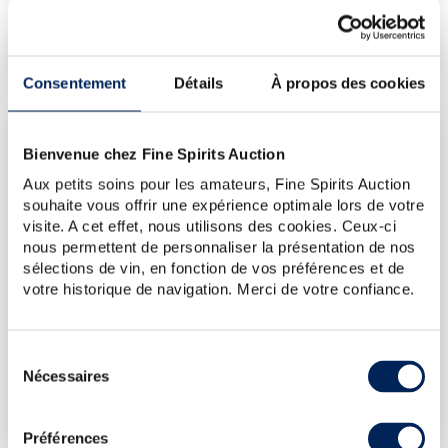
€
2 146
(plus haut annuel)
€
2 146
(plus bas annuel)
Consentement
Détails
À propos des cookies
LES DERNIÈRES ADJUDICATIONS
Bienvenue chez Fine Spirits Auction
12/06/2026
2 145€
Aux petits soins pour les amateurs, Fine Spirits Auction
souhaite vous offrir une expérience optimale lors de votre
18/04/2025
2 384€
visite. A cet effet, nous utilisons des cookies. Ceux-ci
24/01/2025
2 384€
nous permettent de personnaliser la présentation de nos
08/03/2024
2 980€
sélections de vin, en fonction de vos préférences et de
votre historique de navigation. Merci de votre confiance.
19/01/2024
2 384€
VOUS POSSÉDEZ
UN SPIRITUEUX IDENTIQUE ?
Sélection
Nécessaires
du
VENDEZ-LE !
consentement
Préférences