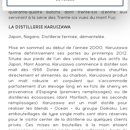
rachète donc tous les fûts encore disponibles. Du stock
restant, Eric Huang assemble les fûts et compose
quarante-quatre batchs dont trente-six d'entre eux
serviront à la série des Trente-six vues du mont Fuji.
LA DISTILLERIE KARUIZAWA
Japon, Nagano. Distillerie fermée, démantelée.
Mise en sommeil au début de l'année 2000, Karuizawa
ferme définitivement ses portes au printemps 2012.
Située aux pieds de l'un des volcans les plus actifs du
Japon, Mont Asama, Karuizawa commence à distiller son
malt dès 1956. Dotée de petits alambics chauffés
directement et alimentés au charbon, Karuizawa produit
un malt robuste et corpulent qui s'accommode
parfaitement d'un élevage long en ex-fûts de sherry en
provenance d'Espagne (premiers remplissages) ou de
distilleries écossaises (dont Mortlach, pour les seconds
remplissages). Karuizawa est un malt distillé pour
réaliser les blends « Ocean » du groupe Daikoku. Les
embouteillages de type single malts sont alors réservés
pour le visitor center de la distillerie ou quelques clients
privés. Ces mises en bouteilles à la main étaient