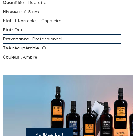
Quantité :
1 Bouteille
Niveau :
1 à 5 cm
Etat :
1 Normale, 1 Caps cire
Etui :
Oui
Provenance :
Professionnel
TVA récupérable :
Oui
Couleur :
Ambré
VOUS
POSSÉDEZ
UN
SPIRITUEUX
IDENTIQUE
?
VENDEZ LE !