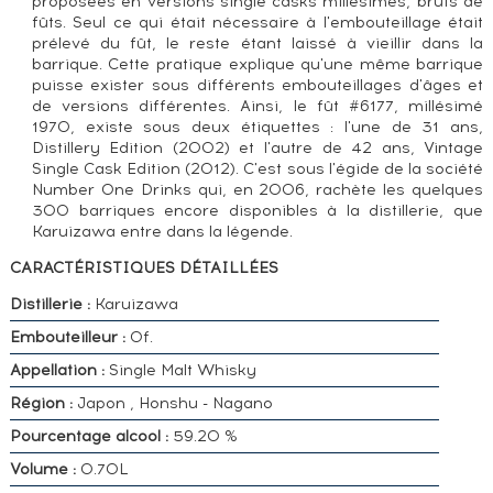
proposées en versions single casks millésimés, bruts de
fûts. Seul ce qui était nécessaire à l'embouteillage était
prélevé du fût, le reste étant laissé à vieillir dans la
barrique. Cette pratique explique qu'une même barrique
puisse exister sous différents embouteillages d'âges et
de versions différentes. Ainsi, le fût #6177, millésimé
1970, existe sous deux étiquettes : l'une de 31 ans,
Distillery Edition (2002) et l'autre de 42 ans, Vintage
Single Cask Edition (2012). C'est sous l'égide de la société
Number One Drinks qui, en 2006, rachète les quelques
300 barriques encore disponibles à la distillerie, que
Karuizawa entre dans la légende.
CARACTÉRISTIQUES DÉTAILLÉES
Distillerie :
Karuizawa
Embouteilleur :
Of.
Appellation :
Single Malt Whisky
Région :
Japon , Honshu - Nagano
Pourcentage alcool :
59.20 %
Volume :
0.70L