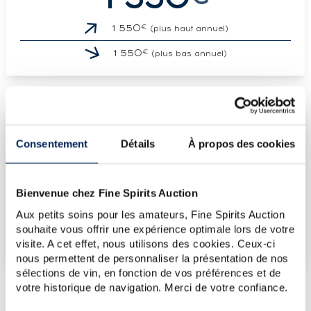
€
1 550
(plus haut annuel)
€
1 550
(plus bas annuel)
LES DERNIÈRES ADJUDICATIONS
Consentement
Détails
À propos des cookies
12/06/2026
1 549€
28/04/2023
3 337€
Bienvenue chez Fine Spirits Auction
VOUS POSSÉDEZ
UN SPIRITUEUX IDENTIQUE ?
Aux petits soins pour les amateurs, Fine Spirits Auction
souhaite vous offrir une expérience optimale lors de votre
VENDEZ-LE !
visite. A cet effet, nous utilisons des cookies. Ceux-ci
nous permettent de personnaliser la présentation de nos
sélections de vin, en fonction de vos préférences et de
votre historique de navigation. Merci de votre confiance.