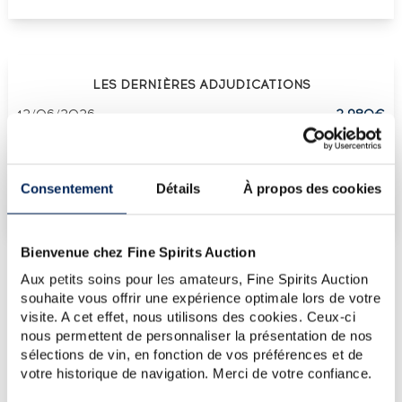
LES DERNIÈRES ADJUDICATIONS
12/06/2026
2 980€
VOUS POSSÉDEZ
UN SPIRITUEUX IDENTIQUE ?
Consentement
Détails
À propos des cookies
VENDEZ-LE !
Bienvenue chez Fine Spirits Auction
Aux petits soins pour les amateurs, Fine Spirits Auction
souhaite vous offrir une expérience optimale lors de votre
PRÉSENTATION DU LOT
visite. A cet effet, nous utilisons des cookies. Ceux-ci
SAINT JAMES 1936 OF. (50CL.)
nous permettent de personnaliser la présentation de nos
sélections de vin, en fonction de vos préférences et de
votre historique de navigation. Merci de votre confiance.
LA CUVÉE