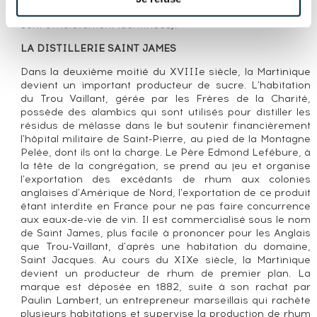
finalement en retrouver (les années 1946, 1947 et 1949
sont officiellement identifiées).
LA DISTILLERIE SAINT JAMES
Dans la deuxième moitié du XVIIIe siècle, la Martinique
devient un important producteur de sucre. L'habitation
du Trou Vaillant, gérée par les Frères de la Charité,
possède des alambics qui sont utilisés pour distiller les
résidus de mélasse dans le but soutenir financièrement
l'hôpital militaire de Saint-Pierre, au pied de la Montagne
Pelée, dont ils ont la charge. Le Père Edmond Lefébure, à
la tête de la congrégation, se prend au jeu et organise
l'exportation des excédants de rhum aux colonies
anglaises d'Amérique de Nord, l'exportation de ce produit
étant interdite en France pour ne pas faire concurrence
aux eaux-de-vie de vin. Il est commercialisé sous le nom
de Saint James, plus facile à prononcer pour les Anglais
que Trou-Vaillant, d'après une habitation du domaine,
Saint Jacques. Au cours du XIXe siècle, la Martinique
devient un producteur de rhum de premier plan. La
marque est déposée en 1882, suite à son rachat par
Paulin Lambert, un entrepreneur marseillais qui rachète
plusieurs habitations et supervise la production de rhum