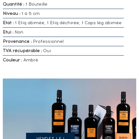
Quantité :
1 Bouteille
Niveau :
1 à 5 cm
Etat :
1 Etiq abimée, 1 Etiq déchirée, 1 Caps lég abimée
Etui :
Non
Provenance :
Professionnel
TVA récupérable :
Oui
Couleur :
Ambré
VOUS
POSSÉDEZ
UN
SPIRITUEUX
IDENTIQUE
?
VENDEZ LE !