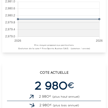
Prix moyen proposé aux particuliers.
Evolution de la cote © Fine Spirits Auction S.A.S. - (cotation / année)
COTE ACTUELLE
2 980
€
€
2 980
(plus haut annuel)
€
2 980
(plus bas annuel)