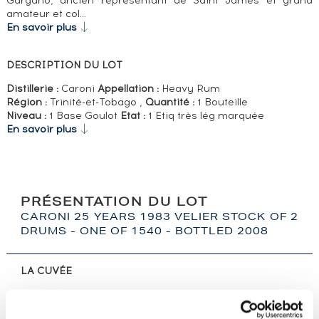
Gargano, ancien représentant de Saint James et grand
amateur et col…
En savoir plus
DESCRIPTION DU LOT
Distillerie :
Caroni
Appellation :
Heavy Rum
Région :
Trinité-et-Tobago ,
Quantité :
1 Bouteille
Niveau :
1 Base Goulot
Etat :
1 Etiq très lég marquée
En savoir plus
PRÉSENTATION DU LOT
CARONI 25 YEARS 1983 VELIER STOCK OF 2
DRUMS - ONE OF 1540 - BOTTLED 2008
LA CUVÉE
Caroni distillé en 1983 et embouteillé en 2008 par Velier.
Velier est fondée par Casimir Chaix à Gênes en 1947.