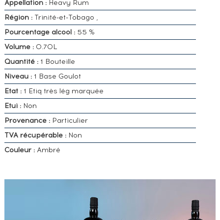
Appellation :
Heavy Rum
Région :
Trinité-et-Tobago ,
Pourcentage alcool :
55 %
Volume :
0.70L
Quantité :
1 Bouteille
Niveau :
1 Base Goulot
Etat :
1 Etiq très lég marquée
Etui :
Non
Provenance :
Particulier
TVA récupérable :
Non
Couleur :
Ambré
VOUS
POSSÉDEZ
UN