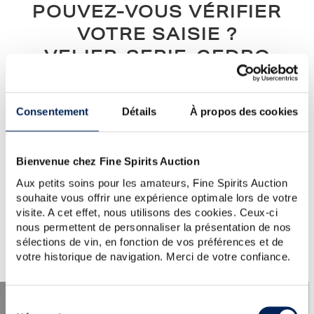
POUVEZ-VOUS VÉRIFIER
VOTRE SAISIE ?
VELIER-SERIE-CEDRO
Notre conseil :
vérifiez l’orthographe, l’ordre des mots, ou
simplifiez votre demande (un seul mot clé)...
Consentement
Détails
À propos des cookies
Si vous avez besoin d'aide ou si vous souhaitez poser une
question au service clientèle, veuillez visiter la section
d'aide
.
Vous pouvez également créer une alerte en cliquant sur le
Bienvenue chez Fine Spirits Auction
bouton ci-dessous.
Aux petits soins pour les amateurs, Fine Spirits Auction
souhaite vous offrir une expérience optimale lors de votre
Créer une alerte
visite. A cet effet, nous utilisons des cookies. Ceux-ci
nous permettent de personnaliser la présentation de nos
sélections de vin, en fonction de vos préférences et de
votre historique de navigation. Merci de votre confiance.
Sélection