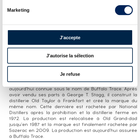
Marketing
PRÉSENTATION DU LOT
E.H. TAYLOR OF. BARREL PROOF UNCUT &
UNFILTERED 1ST AND ONLY (67,7°)
J'accepte
LA CUVÉE
Colonel E.H. Taylor embouteillé au degré naturel (Barrel
J'autorise la sélection
Proof) contrairement aux autres versions de la gamme
qui sont elles embouteillées à 50%, fidèles au Bottled in
Bond Act de 1897 qu'E.H. Taylor avait ardemment
Je refuse
défendu. Né en 1830, le colonel Edmund Haynes Taylor Jr
a été à la tête de nombreuses distilleries dont OFC,
aujourd'hui connue sous le nom de Buffalo Trace. Après
avoir vendu ses parts à George T. Stagg, il construit la
distillerie Old Taylor à Frankfort et créé la marque du
même nom. Cette dernière est rachetée par National
Distillers après la prohibition et la distillerie ferme en
1972. La production est relocalisée à Old Grand-dad
jusqu'en 1987 et la marque est finalement rachetée par
Sazerac en 2009. La production est aujourd'hui assurée
à Buffalo Trace.