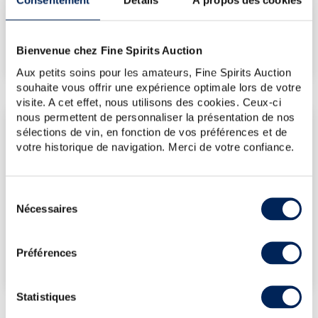
Consentement
Détails
À propos des cookies
€
429
(plus haut annuel)
€
358
Bienvenue chez Fine Spirits Auction
(plus bas annuel)
Aux petits soins pour les amateurs, Fine Spirits Auction
souhaite vous offrir une expérience optimale lors de votre
visite. A cet effet, nous utilisons des cookies. Ceux-ci
nous permettent de personnaliser la présentation de nos
LES DERNIÈRES ADJUDICATIONS
sélections de vin, en fonction de vos préférences et de
votre historique de navigation. Merci de votre confiance.
17/07/2026
357€
12/06/2026
429€
17/09/2021
1 770€
Sélection
Nécessaires
du
VOUS POSSÉDEZ
consentement
UN SPIRITUEUX IDENTIQUE ?
Préférences
VENDEZ-LE !
Statistiques