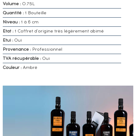
Volume :
0.75L
Quantité :
1 Bouteille
Niveau :
1 à 6 cm
Etat :
1 Coffret d'origine très légèrement abimé
Etui :
Oui
Provenance :
Professionnel
TVA récupérable :
Oui
Couleur :
Ambré
VOUS
POSSÉDEZ
UN
SPIRITUEUX
IDENTIQUE
?