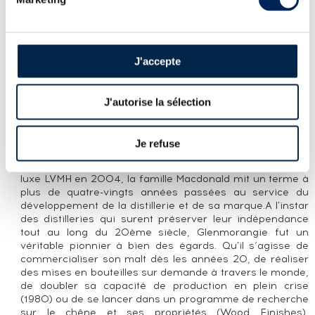
LA CUVÉE
Single cask (#1755) de Glenmorangie distillé en 1972 et
J'accepte
embouteillé en 1994.
LA DISTILLERIE GLENMORANGIE
J'autorise la sélection
Ecosse, Highland du Nord. Distillerie en production.
Propriétaires : LVMH, Diageo.
Je refuse
En cédant l’’intégralité de ses parts (52% du groupe
Glenmorangie PLC) au leader mondial des marques de
luxe LVMH en 2004, la famille Macdonald mit un terme à
plus de quatre-vingts années passées au service du
développement de la distillerie et de sa marque.A l'instar
des distilleries qui surent préserver leur indépendance
tout au long du 20ème siècle, Glenmorangie fut un
véritable pionnier à bien des égards. Qu'il s‘agisse de
commercialiser son malt dès les années 20, de réaliser
des mises en bouteilles sur demande à travers le monde,
de doubler sa capacité de production en plein crise
(1980) ou de se lancer dans un programme de recherche
sur le chêne et ses propriétés (Wood Finishes),