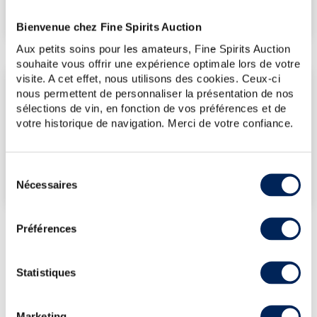
€
715
(plus bas annuel)
Bienvenue chez Fine Spirits Auction
Aux petits soins pour les amateurs, Fine Spirits Auction
souhaite vous offrir une expérience optimale lors de votre
visite. A cet effet, nous utilisons des cookies. Ceux-ci
LES DERNIÈRES ADJUDICATIONS
nous permettent de personnaliser la présentation de nos
sélections de vin, en fonction de vos préférences et de
17/07/2026
715€
votre historique de navigation. Merci de votre confiance.
VOUS POSSÉDEZ
UN SPIRITUEUX IDENTIQUE ?
Sélection
VENDEZ-LE !
Nécessaires
du
consentement
Préférences
PRÉSENTATION DU LOT
Statistiques
GLENMORANGIE 1972 OF. SINGLE BARREL
VINTAGE CASK N°1755 - BOTTLED 1994
LIMITED BOTTLING
Marketing