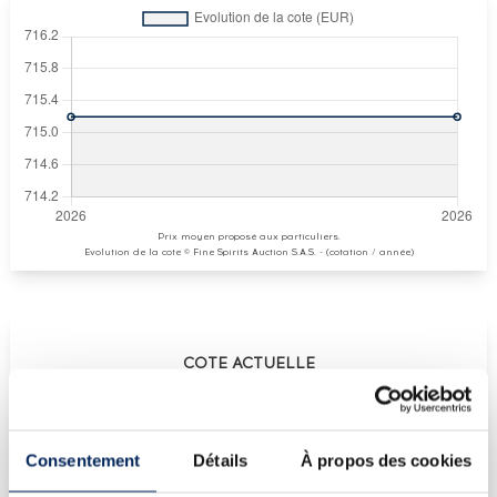
Prix moyen proposé aux particuliers.
Evolution de la cote © Fine Spirits Auction S.A.S. - (cotation / année)
COTE ACTUELLE
715
€
Consentement
Détails
À propos des cookies
€
715
(plus haut annuel)