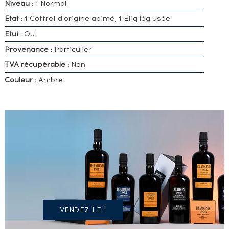
Niveau :
1 Normal
Etat :
1 Coffret d'origine abimé, 1 Etiq lég usée
Etui :
Oui
Provenance :
Particulier
TVA récupérable :
Non
Couleur :
Ambré
VOUS
POSSÉDEZ
UN
SPIRITUEUX
IDENTIQUE
?
VENDEZ LE !