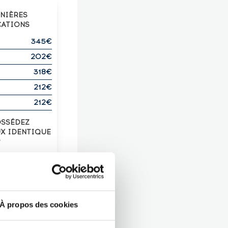
RNIÈRES
CATIONS
345€
202€
318€
212€
212€
OSSÉDEZ
UX IDENTIQUE
?
Z-LE !
À propos des cookies