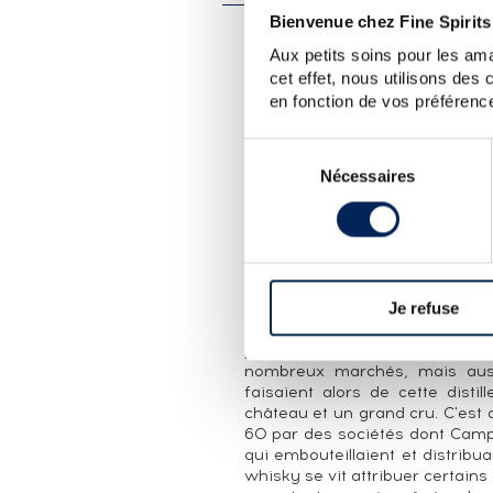
Bienvenue chez Fine Spirits
LA CUVÉE
Aux petits soins pour les ama
cet effet, nous utilisons des
Macallan 18 ans fait partie d
en fonction de vos préférence
rebaptisée Triple Cask en 2018
élevés en fût de sherry en chê
Sélection
européen et en fût de bourbon.
Nécessaires
du
LA DISTILLERIE MACALLAN
consentement
Macallan est au single malt é
français, un monument. Aucune d
une seule édition baptisée The
côte lors d'une vente aux enchèr
Je refuse
Cette renommée, Macallan la do
son vieillissement en fûts de
propriétaires qui, dès le début
nombreux marchés, mais aussi
faisaient alors de cette disti
château et un grand cru. C'est a
60 par des sociétés dont Campb
qui embouteillaient et distribu
whisky se vit attribuer certain