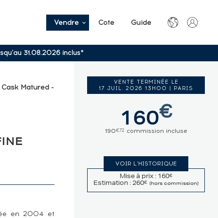
Vendre
Cote
Guide
usqu’au 31.08.2026 inclus*
VENTE TERMINÉE LE
e Cask Matured -
17 JUIL. 2026 13H00 | PARIS
€
160
190
commission incluse
€72
FINE
VOIR L'HISTORIQUE
Mise à prix : 160
€
Estimation : 260
€
(hors commission)
cée en 2004 et