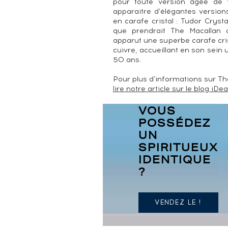
pour toute version âgée de 
apparaitre d'élégantes versio
en carafe cristal : Tudor Cryst
que prendrait The Macallan a
apparut une superbe carafe cri
cuivre, accueillant en son sein
50 ans.
Pour plus d'informations sur Th
lire notre article sur le blog iDe
VOUS
POSSÉDEZ
UN
SPIRITUEUX
IDENTIQUE
?
VENDEZ LE !