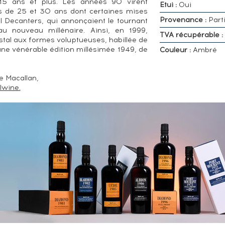
15 ans et plus. Les années 90 virent
Etui :
Oui
ns de 25 et 30 ans dont certaines mises
Provenance :
Parti
al Decanters, qui annonçaient le tournant
u nouveau millénaire. Ainsi, en 1999,
TVA récupérable :
stal aux formes voluptueuses, habillée de
 une vénérable édition millésimée 1949, de
Couleur :
Ambré
e Macallan,
alwine.