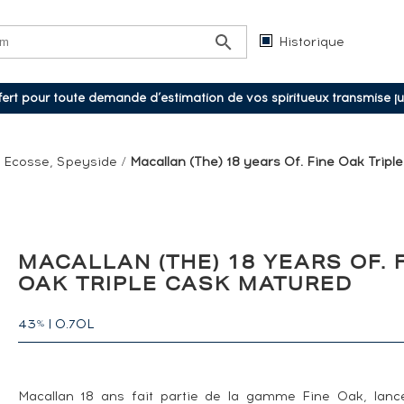
Historique
ffert pour toute demande d’estimation de vos spiritueux transmise j
/
Ecosse, Speyside
/
Macallan (The) 18 years Of. Fine Oak Tripl
MACALLAN (THE) 18 YEARS OF. 
OAK TRIPLE CASK MATURED
43
|
0.70L
%
Macallan 18 ans fait partie de la gamme Fine Oak, lan