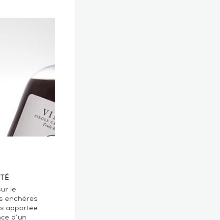
TÉ
ur le
s enchères
ts apportée
nce d’un