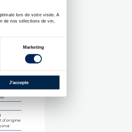
UES
timale lors de votre visite. A
n de nos sélections de vin,
an
.
Marketing
 Malt
Speyside
 :
43 %
J'accepte
lle
g
 d'origine
abimé