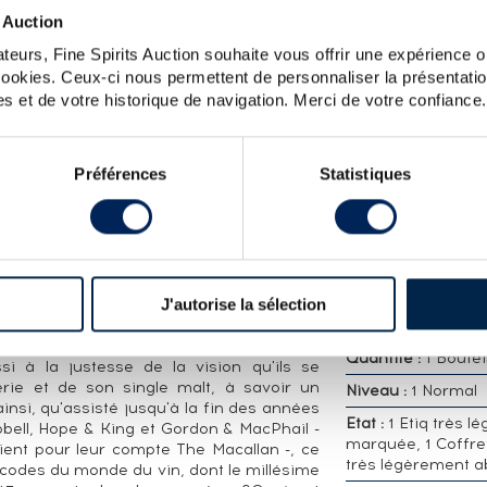
 Auction
CARACTÉRISTIQ
teurs, Fine Spirits Auction souhaite vous offrir une expérience op
DÉTAILLÉES
 cookies. Ceux-ci nous permettent de personnaliser la présentatio
e la gamme Fine Oak, lancée en 2004 et
s et de votre historique de navigation. Merci de votre confiance.
. Il a été assemblé à partir de whiskies
Distillerie :
Macall
ne américain, de fût de sherry en chêne
Embouteilleur :
Of
Préférences
Statistiques
Age :
18 ans
Appellation :
Single
cossais ce que Petrus est au grand cru
Whisky
istillerie n'a, à ce jour, enregistré pour
Région :
Ecosse , 
 Macallan 60 ans 1926 Dillon, une telle
es : £1.2million, en 2018.
Pourcentage alcool
J'autorise la sélection
it à l'excellence de sa production et de
 sherry, à l'acuité commerciale de ses
Volume :
0.70L
 du 20ème siècle, partirent à l'assaut de
Quantité :
1 Boutei
 à la justesse de la vision qu'ils se
llerie et de son single malt, à savoir un
Niveau :
1 Normal
insi, qu'assisté jusqu'à la fin des années
Etat :
1 Etiq très lé
ell, Hope & King et Gordon & MacPhail -
marquée, 1 Coffret
aient pour leur compte The Macallan -, ce
très légèrement 
s codes du monde du vin, dont le millésime