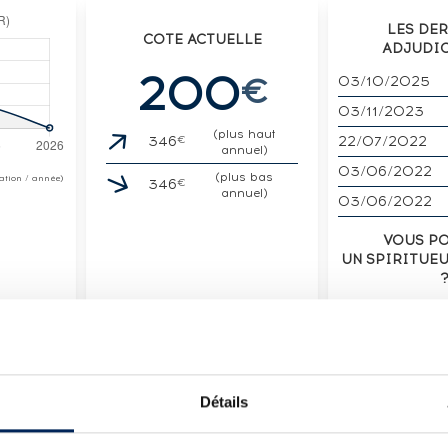
LES DE
COTE ACTUELLE
ADJUDI
200
€
03/10/2025
03/11/2023
(plus haut
€
22/07/2022
346
annuel)
03/06/2022
(plus bas
otation / année)
€
346
annuel)
03/06/2022
VOUS P
UN SPIRITUE
VENDE
LOT
Détails
S OF. FINE OAK TRIPLE CASK MATURED