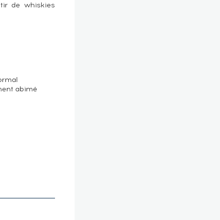
tir de whiskies
ormal
ement abimé