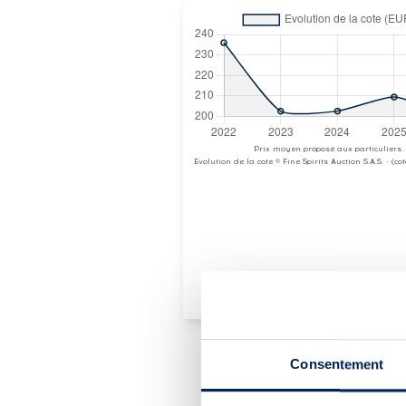
Prix moyen proposé aux particuliers.
Evolution de la cote © Fine Spirits Auction S.A.S. - (c
PRÉSENTATION DU 
Consentement
MACALLAN (THE) 18 YEAR