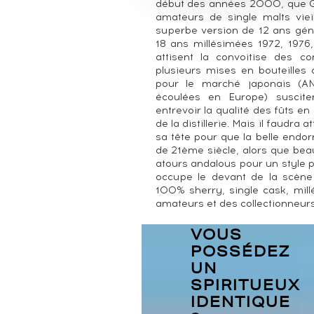
début des années 2000, que G
amateurs de single malts vieil
superbe version de 12 ans géné
18 ans millésimées 1972, 1976, 
attisent la convoitise des 
plusieurs mises en bouteilles
pour le marché japonais (ANA
écoulées en Europe) susciten
entrevoir la qualité des fûts en
de la distillerie. Mais il faudra
sa tête pour que la belle endor
de 21ème siècle, alors que bea
atours andalous pour un style 
occupe le devant de la scène
100% sherry, single cask, mill
amateurs et des collectionneur
VOUS
POSSÉDEZ
UN
SPIRITUEUX
IDENTIQUE