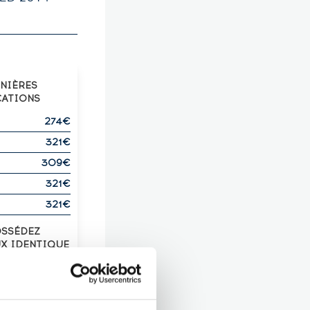
RNIÈRES
CATIONS
274€
321€
309€
321€
321€
OSSÉDEZ
UX IDENTIQUE
?
Z-LE !