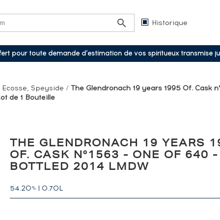
Historique
ffert pour toute demande d’estimation de vos spiritueux transmise j
/
Ecosse, Speyside
/
The Glendronach 19 years 1995 Of. Cask n
t de 1 Bouteille
THE GLENDRONACH 19 YEARS 1
OF. CASK N°1563 - ONE OF 640 -
BOTTLED 2014 LMDW
54.20
|
0.70L
%