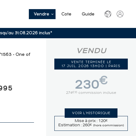
Vendre
Cote
Guide
usqu’au 31.08.2026 inclus*
VENDU
°1563 - One of
VENTE TERMINÉE LE
17 JUIL. 2026 13H00 | PARIS
€
230
995
274
commission incluse
€16
VOIR L'HISTORIQUE
Mise à prix : 120
€
Estimation : 260
€
(hors commission)