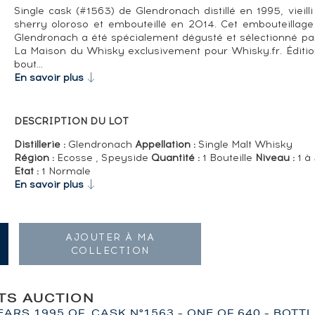
Single cask (#1563) de Glendronach distillé en 1995, vieill
sherry oloroso et embouteillé en 2014. Cet embouteillage d
Glendronach a été spécialement dégusté et sélectionné par
La Maison du Whisky exclusivement pour Whisky.fr. Éditio
bout…
En savoir plus
DESCRIPTION DU LOT
Distillerie :
Glendronach
Appellation :
Single Malt Whisky
Région :
Ecosse , Speyside
Quantité :
1 Bouteille
Niveau :
1 à
Etat :
1 Normale
En savoir plus
AJOUTER À MA
COLLECTION
ITS AUCTION
RS 1995 OF. CASK N°1563 - ONE OF 640 - BOTT