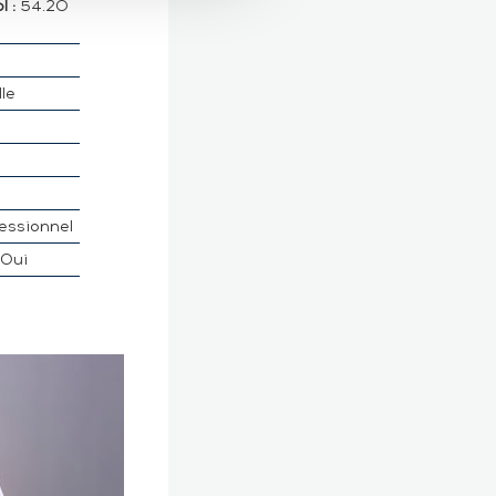
 :
54.20
lle
essionnel
Oui