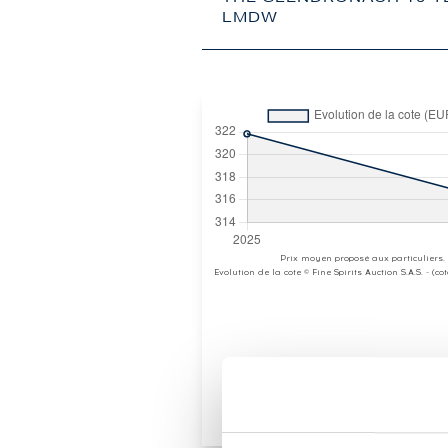
LMDW
Prix moyen proposé aux particuliers.
Evolution de la cote © Fine Spirits Auction S.A.S. - (c