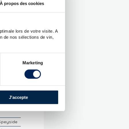
À propos des cookies
timale lors de votre visite. A
LED 2014
n de nos sélections de vin,
UES
Marketing
onach
.
J'accepte
 Malt
Speyside