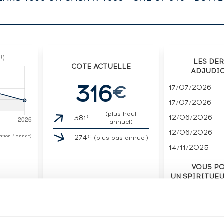
LES DE
COTE ACTUELLE
ADJUDI
316
€
17/07/2026
17/07/2026
(plus haut
€
12/06/2026
381
annuel)
12/06/2026
€
otation / année)
274
(plus bas annuel)
14/11/2025
VOUS P
UN SPIRITUE
VENDE