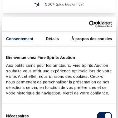
€
536
(plus bas annuel)
LES DERNIÈRES ADJUDICATIONS
Consentement
Détails
À propos des cookies
13/03/2026
536€
30/01/2026
536€
30/01/2026
536€
Bienvenue chez Fine Spirits Auction
30/01/2026
536€
Aux petits soins pour les amateurs, Fine Spirits Auction
souhaite vous offrir une expérience optimale lors de votre
12/12/2025
536€
visite. A cet effet, nous utilisons des cookies. Ceux-ci
nous permettent de personnaliser la présentation de nos
VOUS POSSÉDEZ
sélections de vin, en fonction de vos préférences et de
UN SPIRITUEUX IDENTIQUE ?
votre historique de navigation. Merci de votre confiance.
VENDEZ-LE !
Sélection
Nécessaires
du