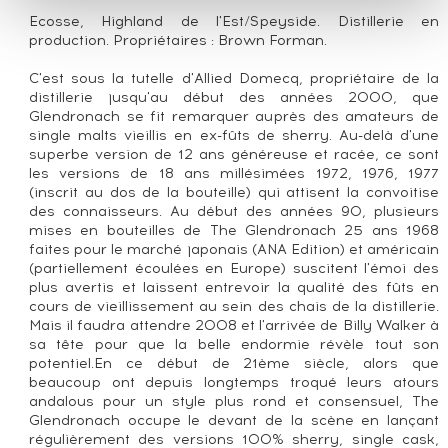
Ecosse, Highland de l'Est/Speyside. Distillerie en
production. Propriétaires : Brown Forman.
C'est sous la tutelle d'Allied Domecq, propriétaire de la
distillerie jusqu'au début des années 2000, que
Glendronach se fit remarquer auprès des amateurs de
single malts vieillis en ex-fûts de sherry. Au-delà d'une
superbe version de 12 ans généreuse et racée, ce sont
les versions de 18 ans millésimées 1972, 1976, 1977
(inscrit au dos de la bouteille) qui attisent la convoitise
des connaisseurs. Au début des années 90, plusieurs
mises en bouteilles de The Glendronach 25 ans 1968
faites pour le marché japonais (ANA Edition) et américain
(partiellement écoulées en Europe) suscitent l'émoi des
plus avertis et laissent entrevoir la qualité des fûts en
cours de vieillissement au sein des chais de la distillerie.
Mais il faudra attendre 2008 et l'arrivée de Billy Walker à
sa tête pour que la belle endormie révèle tout son
potentiel.En ce début de 21ème siècle, alors que
beaucoup ont depuis longtemps troqué leurs atours
andalous pour un style plus rond et consensuel, The
Glendronach occupe le devant de la scène en lançant
régulièrement des versions 100% sherry, single cask,