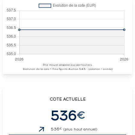
Prix moyen proposé aux particuliers.
Evolution de la cote © Fine Spirits Auction S.A.S. - (cotation / année)
COTE ACTUELLE
536
€
€
536
(plus haut annuel)