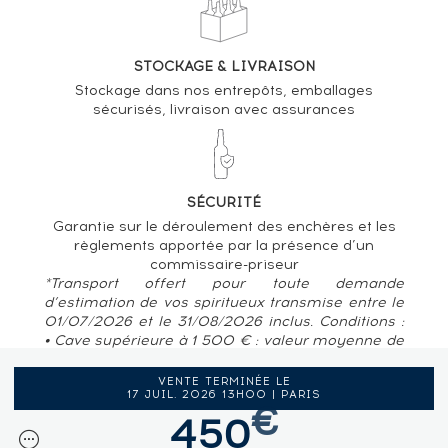
STOCKAGE & LIVRAISON
Stockage dans nos entrepôts, emballages
sécurisés, livraison avec assurances
SÉCURITÉ
Garantie sur le déroulement des enchères et les
règlements apportée par la présence d’un
commissaire-priseur
*Transport offert pour toute demande
d’estimation de vos spiritueux transmise entre le
01/07/2026 et le 31/08/2026 inclus. Conditions :
• Cave supérieure à 1 500 € : valeur moyenne de
80 € / bouteille • Pour des caves situées en
France métropolitaine, Belgique, Luxembourg
VENTE TERMINÉE LE
17 JUIL. 2026 13H00 | PARIS
€
450