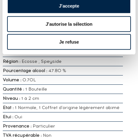
CARACTÉRISTIQUES DÉTAILLÉES
J'accepte
Distillerie :
Balvenie
J'autorise la sélection
Millesime :
1990
Embouteilleur :
Of.
Je refuse
Age :
25 ans
Appellation :
Single Malt Whisky
Région :
Ecosse , Speyside
Pourcentage alcool :
47.80 %
Volume :
0.70L
Quantité :
1 Bouteille
Niveau :
1 à 2 cm
Etat :
1 Normale, 1 Coffret d'origine légèrement abimé
Etui :
Oui
Provenance :
Particulier
TVA récupérable :
Non