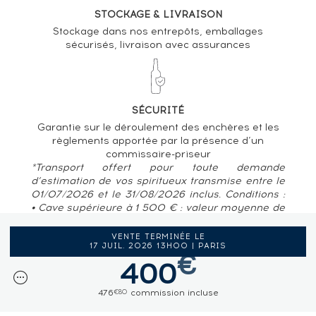
STOCKAGE & LIVRAISON
Stockage dans nos entrepôts, emballages
sécurisés, livraison avec assurances
SÉCURITÉ
Garantie sur le déroulement des enchères et les
règlements apportée par la présence d’un
commissaire-priseur
*Transport offert pour toute demande
d’estimation de vos spiritueux transmise entre le
01/07/2026 et le 31/08/2026 inclus. Conditions :
• Cave supérieure à 1 500 € : valeur moyenne de
80 € / bouteille • Pour des caves situées en
France métropolitaine, Belgique, Luxembourg
VENTE TERMINÉE LE
17 JUIL. 2026 13H00 | PARIS
€
400
476
commission incluse
€80