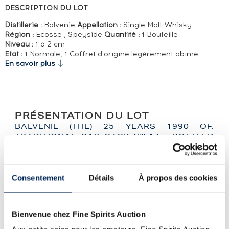
DESCRIPTION DU LOT
Distillerie :
Balvenie
Appellation :
Single Malt Whisky
Région :
Ecosse , Speyside
Quantité :
1 Bouteille
Niveau :
1 à 2 cm
Etat :
1 Normale, 1 Coffret d'origine légèrement abimé
En savoir plus
PRÉSENTATION DU LOT
BALVENIE (THE) 25 YEARS 1990 OF.
TRADITIONAL OAK CASK N°514 - BOTTLED
2015
LA CUVÉE
Consentement
Détails
À propos des cookies
Single cask (#514) distillé en 1990, vieilli dans un fût de
chêne américain et embouteillé en 2015. Balvenie a
toujours embouteillé plusieurs séries de single cask
Bienvenue chez Fine Spirits Auction
comme le 15 ans sherry, le 12 ans bourbon ou ce 25 ans