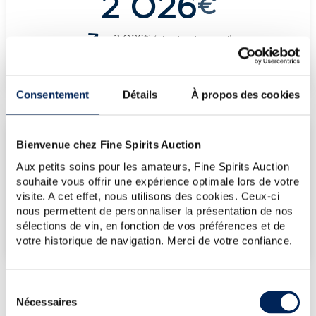
2 026
€
€
2 026
(plus haut annuel)
€
2 026
(plus bas annuel)
Consentement
Détails
À propos des cookies
LES DERNIÈRES ADJUDICATIONS
Bienvenue chez Fine Spirits Auction
17/07/2026
2 026€
Aux petits soins pour les amateurs, Fine Spirits Auction
souhaite vous offrir une expérience optimale lors de votre
VOUS POSSÉDEZ
visite. A cet effet, nous utilisons des cookies. Ceux-ci
UN SPIRITUEUX IDENTIQUE ?
nous permettent de personnaliser la présentation de nos
sélections de vin, en fonction de vos préférences et de
VENDEZ-LE !
votre historique de navigation. Merci de votre confiance.
Sélection
Nécessaires
du