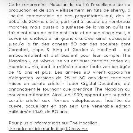
Cette renommée, Macallan la doit à l'excellence de sa
production et de son vieillissement en fûts de sherry, à
l'acuité commerciale de ses propriétaires qui, dès le
début du 20ème siècle, partirent à l'assaut de nombreux
marchés, mais aussi à la justesse de la vision qu'ils se
faisaient alors de cette distillerie et de son single malt, à
savoir un château et un grand cru. C'est ainsi, qu'assisté
jusqu'à la fin des années 60 par des sociétés dont
Campbell, Hope & King et Gordon & MacPhail - qui
embouteillaient et distribuaient pour leur compte The
Macallan -, ce whisky se vit attribuer certains codes du
monde du vin, dont le millésime pour toute version âgée
de 15 ans et plus. Les années 90 virent apparaitre
d'élégantes versions de 25 et 30 ans dont certaines
mises en carafe cristal : Tudor Crystal Decanters, qui
annonçaient le tournant que prendrait The Macallan au
nouveau millénaire. Ainsi, en 1999, apparut une superbe
carafe cristal aux formes voluptueuses, habillée de
cuivre, accueillant en son sein une vénérable édition
millésimée 1949, de 50 ans.
Pour plus d'informations sur The Macallan,
lire notre article sur le blog iDealwine.