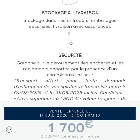
STOCKAGE & LIVRAISON
Stockage dans nos entrepôts, emballages
sécurisés, livraison avec assurances
SÉCURITÉ
Garantie sur le déroulement des enchères et les
règlements apportée par la présence d’un
commissaire-priseur
*Transport offert pour toute demande
d’estimation de vos spiritueux transmise entre le
01/07/2026 et le 31/08/2026 inclus. Conditions :
• Cave supérieure à 1 500 € : valeur moyenne de
80 € / bouteille • Pour des caves situées en
France métropolitaine, Belgique, Luxembourg
VENTE TERMINÉE LE
17 JUIL. 2026 13H00 | PARIS
€
1 700
2 026
commission incluse
€40