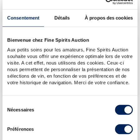
€
274
(plus bas annuel)
Consentement
Détails
À propos des cookies
Bienvenue chez Fine Spirits Auction
LES DERNIÈRES ADJUDICATIONS
Aux petits soins pour les amateurs, Fine Spirits Auction
17/07/2026
274€
souhaite vous offrir une expérience optimale lors de votre
visite. A cet effet, nous utilisons des cookies. Ceux-ci
VOUS POSSÉDEZ
nous permettent de personnaliser la présentation de nos
UN SPIRITUEUX IDENTIQUE ?
sélections de vin, en fonction de vos préférences et de
votre historique de navigation. Merci de votre confiance.
VENDEZ-LE !
Sélection
Nécessaires
du
consentement
PRÉSENTATION DU LOT
Préférences
THE GLENDRONACH 25 YEARS 1993 OF.
MASTER VINTAGE