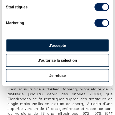
Statistiques
LA CUVÉE
Small batch de Glendronach distillé en 1993, vieilli dans
Marketing
des fût de sherry oloroso et de pedro ximenez et
embouteillé en 2019. Non filtré à froid et sans coloration,
il concentre tout le style “sherry monster” de la distillerie :
texture épaisse, richesse de fruits secs et confits (figue,
datte, pruneau), zeste d’orange, chocolat noir et épices
J'accepte
chaudes. La longue maturation en fût de sherry apporte
profondeur, sucrosité naturelle et une finale persistante,
à la fois épicée et légèrement tannique.
J'autorise la sélection
LA DISTILLERIE GLENDRONACH
Ecosse, Highland de l'Est/Speyside. Distillerie en
Je refuse
production. Propriétaires : Brown Forman.
C'est sous la tutelle d'Allied Domecq, propriétaire de la
distillerie jusqu'au début des années 2000, que
Glendronach se fit remarquer auprès des amateurs de
single malts vieillis en ex-fûts de sherry. Au-delà d'une
superbe version de 12 ans généreuse et racée, ce sont
les versions de 18 ans millésimées 1972, 1976, 1977