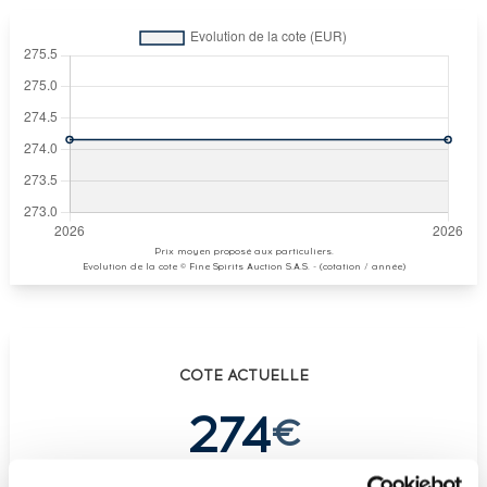
Prix moyen proposé aux particuliers.
Evolution de la cote © Fine Spirits Auction S.A.S. - (cotation / année)
COTE ACTUELLE
274
€
€
274
(plus haut annuel)