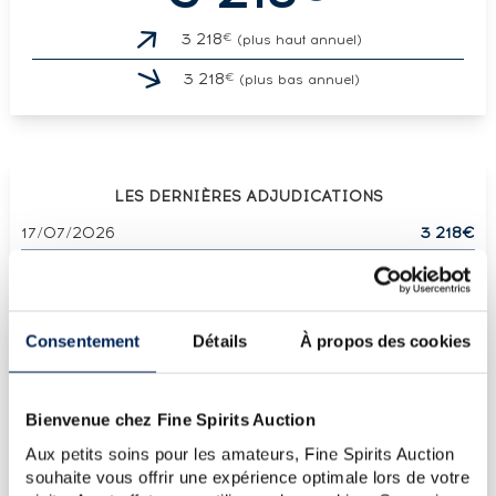
€
3 218
(plus haut annuel)
€
3 218
(plus bas annuel)
LES DERNIÈRES ADJUDICATIONS
17/07/2026
3 218€
03/06/2022
9 322€
11/02/2022
7 434€
10/12/2021
7 552€
Consentement
Détails
À propos des cookies
12/02/2021
5 782€
VOUS POSSÉDEZ
Bienvenue chez Fine Spirits Auction
UN SPIRITUEUX IDENTIQUE ?
Aux petits soins pour les amateurs, Fine Spirits Auction
souhaite vous offrir une expérience optimale lors de votre
VENDEZ-LE !