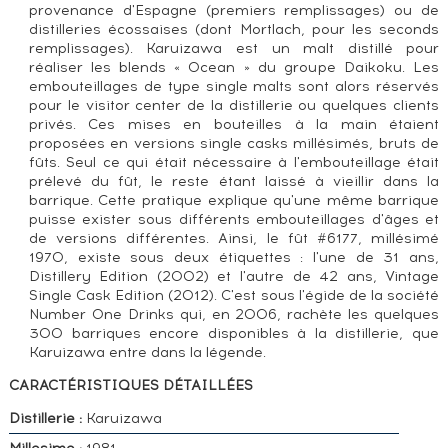
provenance d'Espagne (premiers remplissages) ou de
distilleries écossaises (dont Mortlach, pour les seconds
remplissages). Karuizawa est un malt distillé pour
réaliser les blends « Ocean » du groupe Daikoku. Les
embouteillages de type single malts sont alors réservés
pour le visitor center de la distillerie ou quelques clients
privés. Ces mises en bouteilles à la main étaient
proposées en versions single casks millésimés, bruts de
fûts. Seul ce qui était nécessaire à l'embouteillage était
prélevé du fût, le reste étant laissé à vieillir dans la
barrique. Cette pratique explique qu'une même barrique
puisse exister sous différents embouteillages d'âges et
de versions différentes. Ainsi, le fût #6177, millésimé
1970, existe sous deux étiquettes : l'une de 31 ans,
Distillery Edition (2002) et l'autre de 42 ans, Vintage
Single Cask Edition (2012). C'est sous l'égide de la société
Number One Drinks qui, en 2006, rachète les quelques
300 barriques encore disponibles à la distillerie, que
Karuizawa entre dans la légende.
CARACTÉRISTIQUES DÉTAILLÉES
Distillerie :
Karuizawa