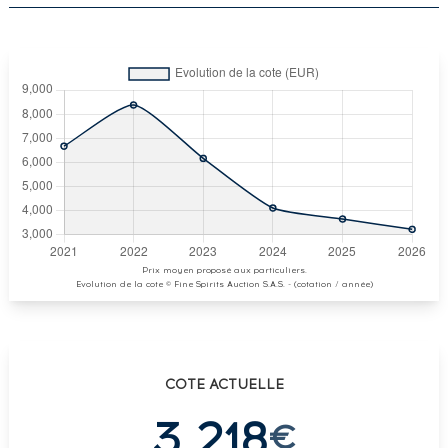
Prix moyen proposé aux particuliers.
Evolution de la cote © Fine Spirits Auction S.A.S. - (cotation / année)
COTE ACTUELLE
3 218
€