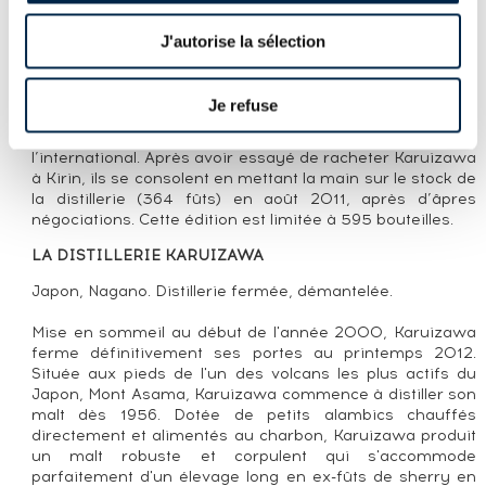
des années 1990. C’est grâce à cette activité qu’ils
rencontrent Marcin Miller, rédacteur et éditeur de Whisky
J'autorise la sélection
Magazine. Ensemble, ils créent une édition japonaise de
Whisky Magazine et le Whisky Live en 2000. En 2005,
ils fondent Number One Drinks Company, dédiée à
Je refuse
l’exportation de whiskies japonais d’exception comme
Karuizawa ou Hanyu, d’abord en Europe puis à
l’international. Après avoir essayé de racheter Karuizawa
à Kirin, ils se consolent en mettant la main sur le stock de
la distillerie (364 fûts) en août 2011, après d’âpres
négociations. Cette édition est limitée à 595 bouteilles.
LA DISTILLERIE KARUIZAWA
Japon, Nagano. Distillerie fermée, démantelée.
Mise en sommeil au début de l'année 2000, Karuizawa
ferme définitivement ses portes au printemps 2012.
Située aux pieds de l'un des volcans les plus actifs du
Japon, Mont Asama, Karuizawa commence à distiller son
malt dès 1956. Dotée de petits alambics chauffés
directement et alimentés au charbon, Karuizawa produit
un malt robuste et corpulent qui s'accommode
parfaitement d'un élevage long en ex-fûts de sherry en