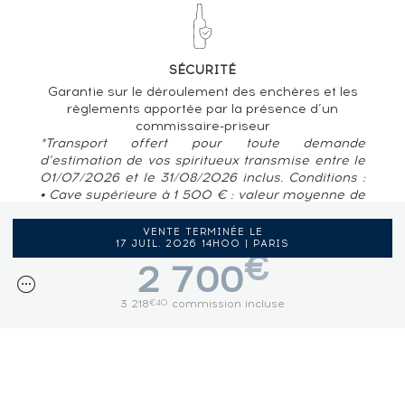
SÉCURITÉ
Garantie sur le déroulement des enchères et les
règlements apportée par la présence d’un
commissaire-priseur
*Transport offert pour toute demande
d’estimation de vos spiritueux transmise entre le
01/07/2026 et le 31/08/2026 inclus. Conditions :
• Cave supérieure à 1 500 € : valeur moyenne de
80 € / bouteille • Pour des caves situées en
France métropolitaine, Belgique, Luxembourg
VENTE TERMINÉE LE
17 JUIL. 2026 14H00 | PARIS
€
2 700
3 218
commission incluse
€40