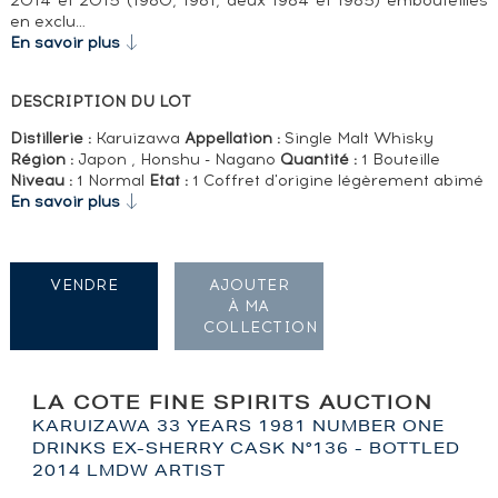
2014 et 2015 (1980, 1981, deux 1984 et 1985) embouteillés
en exclu…
En savoir plus
DESCRIPTION DU LOT
Distillerie :
Karuizawa
Appellation :
Single Malt Whisky
Région :
Japon , Honshu - Nagano
Quantité :
1 Bouteille
Niveau :
1 Normal
Etat :
1 Coffret d'origine légèrement abimé
En savoir plus
VENDRE
AJOUTER
À MA
COLLECTION
LA COTE FINE SPIRITS AUCTION
KARUIZAWA 33 YEARS 1981 NUMBER ONE
DRINKS EX-SHERRY CASK N°136 - BOTTLED
2014 LMDW ARTIST