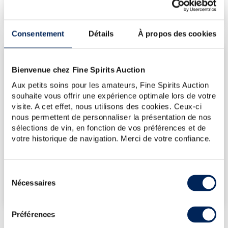
€
131
(plus bas annuel)
Consentement
Détails
À propos des cookies
LES DERNIÈRES ADJUDICATIONS
Bienvenue chez Fine Spirits Auction
17/07/2026
143€
Aux petits soins pour les amateurs, Fine Spirits Auction
17/07/2026
160€
souhaite vous offrir une expérience optimale lors de votre
17/07/2026
131€
visite. A cet effet, nous utilisons des cookies. Ceux-ci
nous permettent de personnaliser la présentation de nos
06/06/2025
178€
sélections de vin, en fonction de vos préférences et de
06/06/2025
178€
votre historique de navigation. Merci de votre confiance.
VOUS POSSÉDEZ
UN SPIRITUEUX IDENTIQUE ?
Sélection
Nécessaires
du
VENDEZ-LE !
consentement
Préférences