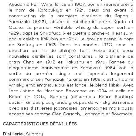
Akadama Port Wine, lancé en 1907. Son entreprise prend
le nom de Kotobukiya en 1921, deux ans avant la
construction de la première distillerie du Japon :
Yamazaki (1923), située à mi-chemin entre Kyoto et
Osaka. Le premier véritable whisky du Japon sort en
1929 ; baptisé Shirofuda (« étiquette blanche »), il est suivi
par le célèbre Kakubin en 1937. Le groupe prend le nom
de Suntory en 1963. Dans les années 1970, sous la
direction du fils de Shinjirō Torii, Keizo Saiji, deux
nouvelles distilleries sont construites : la distillerie de
grain Chita en 1972 et Hakushu en 1973, l'année du
cinquantième anniversaire de Yamazaki. 1984 voit la
sortie du premier single malt japonais largement
commercialisé : Yamazaki 12 ans. En 1989, c'est un autre
whisky emblématique qui est lancé : le blend Hibiki. Avec
l'acquisition de Morrison Bowmore en 1994 et celle de
Beam en 2014, Suntory (désormais Beam Suntory)
devient un des plus grands groupes de whisky au monde
avec ses distilleries japonaises, américaines mais aussi
écossaises comme Glen Garioch, Laphroaig et Bowmore.
CARACTÉRISTIQUES DÉTAILLÉES
Distillerie :
Suntory