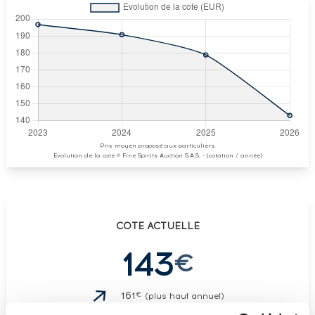
Prix moyen proposé aux particuliers.
Evolution de la cote © Fine Spirits Auction S.A.S. - (cotation / année)
COTE ACTUELLE
143
€
€
161
(plus haut annuel)