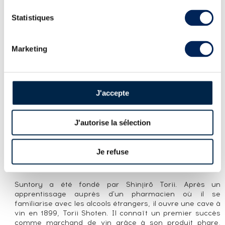
Statistiques
PRÉSENTATION DU LOT
HIBIKI OF. BLOSSOM HARMONY BOTTLED
2022
Marketing
LA CUVÉE
Présenté dans sa mythique bouteille à vingt-quatre
J'accepte
facettes - pour les vingt-quatre saisons du calendrier
japonais - le Blossom Harmony est un assemblage d'au
moins une dizaine de whiskies produits dans les trois
J'autorise la sélection
distilleries du groupe : Yamazaki et Hakushu pour les
whiskies de malt et Chita pour le whisky de grain. Pour la
première fois, cette version d'Hibiki a été vieilli dans des
fûts de Sakura, le cerisier japonais.
Je refuse
LA DISTILLERIE SUNTORY
Suntory a été fondé par Shinjirō Torii. Après un
apprentissage auprès d'un pharmacien où il se
familiarise avec les alcools étrangers, il ouvre une cave à
vin en 1899, Torii Shoten. Il connaît un premier succès
comme marchand de vin grâce à son produit phare,