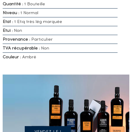
Quantité :
1 Bouteille
Niveau :
1 Normal
Etat :
1 Etiq très lég marquée
Etui :
Non
Provenance :
Particulier
TVA récupérable :
Non
Couleur :
Ambré
VOUS
POSSÉDEZ
UN
SPIRITUEUX
IDENTIQUE
?
VENDEZ LE !