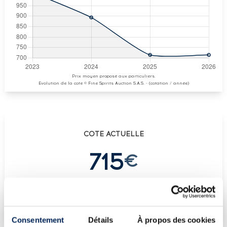
Prix moyen proposé aux particuliers.
Evolution de la cote © Fine Spirits Auction S.A.S. - (cotation / année)
COTE ACTUELLE
715
€
€
715
(plus haut annuel)
€
715
(plus bas annuel)
Consentement
Détails
À propos des cookies