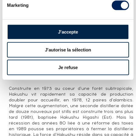
HAKUSHU 18 YEARS OF. PEATED MALT
Marketing
100TH ANNIVERSARY SUNTORY
LA CUVÉE
J'accepte
Embouteillage officiel de la distillerie Hakushu âgé de 18
ans, dans une version tourbé et sorti en 2023 pour fêter
les 100 ans de Suntory. Édition limitée à 2000
J'autorise la sélection
bouteilles.
LA DISTILLERIE HAKUSHU
Je refuse
Japon, Yamanashi. Distillerie en production. Propriété de
Suntory
Construite en 1973 au coeur d'une forêt subtropicale,
Hakushu vit rapidement sa capacité de production
doubler pour accueillir, en 1978, 12 paires d'alambics.
Malgré cette augmentation, une seconde distillerie dotée
de douze nouveaux pot stills est construite trois ans plus
tard (1981), baptisée Hakushu Higashi (Est). Mais la
récession des années 80 liée à une réforme des taxes
en 1989 pousse ses propriétaires à fermer la distillerie
historique. La force d'Hakushu réside dans sa capacité à