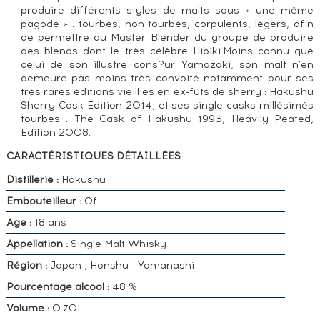
produire différents styles de malts sous « une même
pagode » : tourbés, non tourbés, corpulents, légers, afin
de permettre au Master Blender du groupe de produire
des blends dont le très célèbre Hibiki.Moins connu que
celui de son illustre cons?ur Yamazaki, son malt n'en
demeure pas moins très convoité notamment pour ses
très rares éditions vieillies en ex-fûts de sherry : Hakushu
Sherry Cask Edition 2014, et ses single casks millésimés
tourbés : The Cask of Hakushu 1993, Heavily Peated,
Edition 2008.
CARACTÉRISTIQUES DÉTAILLÉES
Distillerie :
Hakushu
Embouteilleur :
Of.
Age :
18 ans
Appellation :
Single Malt Whisky
Région :
Japon , Honshu - Yamanashi
Pourcentage alcool :
48 %
Volume :
0.70L