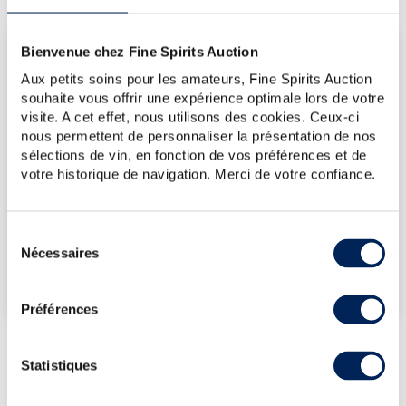
Bienvenue chez Fine Spirits Auction
LES DERNIÈRES ADJUDICATIONS
Aux petits soins pour les amateurs, Fine Spirits Auction
17/07/2026
715€
souhaite vous offrir une expérience optimale lors de votre
14/11/2025
715€
visite. A cet effet, nous utilisons des cookies. Ceux-ci
nous permettent de personnaliser la présentation de nos
13/12/2024
715€
sélections de vin, en fonction de vos préférences et de
04/10/2024
894€
votre historique de navigation. Merci de votre confiance.
07/06/2024
894€
VOUS POSSÉDEZ
Sélection
UN SPIRITUEUX IDENTIQUE ?
Nécessaires
du
consentement
VENDEZ-LE !
Préférences
Statistiques
PRÉSENTATION DU LOT