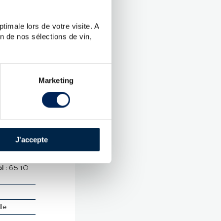
timale lors de votre visite. A
UES
n de nos sélections de vin,
tion
Marketing
e Cask
J'accepte
erara-
 :
65.10
lle