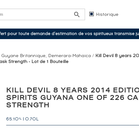
Historique
ffert pour toute demande d’estimation de vos spiritueux transmise j
/
Guyane Britannique, Demerara-Mahaica
/
Kill Devil 8 years 2
k Strength - Lot de 1 Bouteille
KILL DEVIL 8 YEARS 2014 EDITI
SPIRITS GUYANA ONE OF 226 C
STRENGTH
65.10
|
0.70L
%