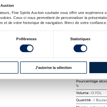
 Auction
teurs, Fine Spirits Auction souhaite vous offrir une expérience op
CARACTÉRISTIQ
 cookies. Ceux-ci nous permettent de personnaliser la présentatio
DÉTAILLÉES
s et de votre historique de navigation. Merci de votre confiance.
ans distillé en 2014. Kill Devil et Golden
m embouteillés par Edition Spirits, un
Millesime :
2014
 par les fils de Stewart Laing: Scott et
Embouteilleur :
Edi
 rapidement rejoint leur père après son
Préférences
Statistiques
Spirits
r créer Hunter Laing, dont dépendent
lers. Édition limitée à 226 bouteilles.
Age :
8 ans
Appellation :
Singl
Rum
Région :
Guyane
J'autorise la sélection
Britannique , Dem
Mahaica
Pourcentage alcool
%
Volume :
0.70L
Quantité :
1 Boutei