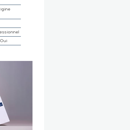
rigine
é
essionnel
Oui