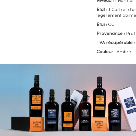
Niveau :
1 Normal
Etat :
1 Coffret d'o
légèrement abim
Etui :
Oui
Provenance :
Prof
TVA récupérable :
Couleur :
Ambré