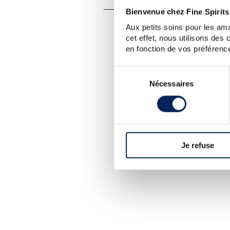
Bienvenue chez Fine Spirits
Aux petits soins pour les ama
LA CUVÉE
cet effet, nous utilisons des
en fonction de vos préférence
Single cask de rhum Demerara 8 
Devil sont des gammes de rhu
embouteilleur indépendant créé
Sélection
Andrew Laing. Ces derniers ont
Nécessaires
du
départ de Douglas Laing pou
consentement
Edition Spirits et Langside Distil
Je refuse