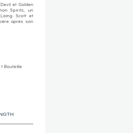
 Devil et Golden
on Spirits, un
Laing: Scott et
 père après son
1 Bouteille
ENGTH