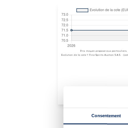
Prix moyen proposé aux particuliers.
Evolution de la cote © Fine Spirits Auction S.A.S. - (c
Consentement
PRÉSENTATION DU 
KILL DEVIL 8 YEARS 201