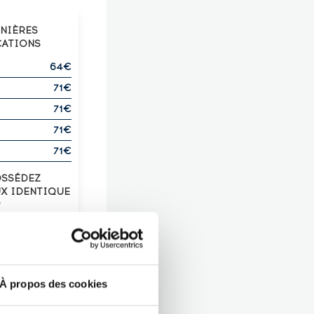
RNIÈRES
CATIONS
64€
71€
71€
71€
71€
OSSÉDEZ
UX IDENTIQUE
?
Z-LE !
À propos des cookies
ENGTH