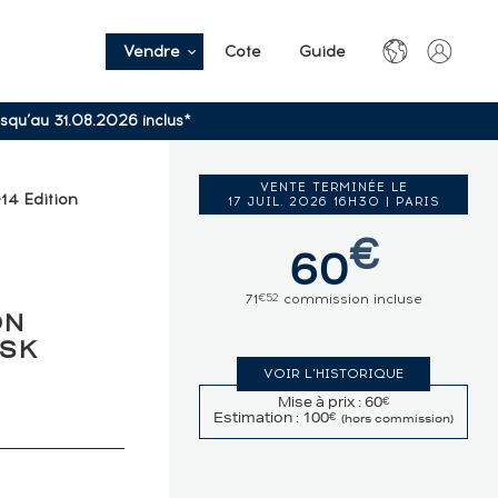
Vendre
Cote
Guide
usqu’au 31.08.2026 inclus*
VENTE TERMINÉE LE
014 Edition
17 JUIL. 2026 16H30 | PARIS
€
60
71
commission incluse
€52
ON
ASK
VOIR L'HISTORIQUE
Mise à prix : 60
€
Estimation : 100
€
(hors commission)