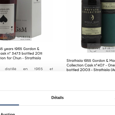
 45 years 1965 Gordon &
ask n° 3473 bottled 2011
tion for Chun - Strathisla
Strathisla 1955 Gordon & Ma
Collection Cask n°407 - One 
sla distillé en 1965 et
bottled 2003 - Strathisla (
llé en 2011 par Gordon &
Single cask (#407) de Strat
 pour Chun après quarante-
en 1955 et embouteillé e
 de maturation en fût de
maison de négoce Gordon
3473). Gordon & MacPhail a
Cette dernière est fondé
ngtemps embouteillé Str...
1895 par James Gord
Détails
Alexander Macphai...
OUTES LES COTES
 Auction