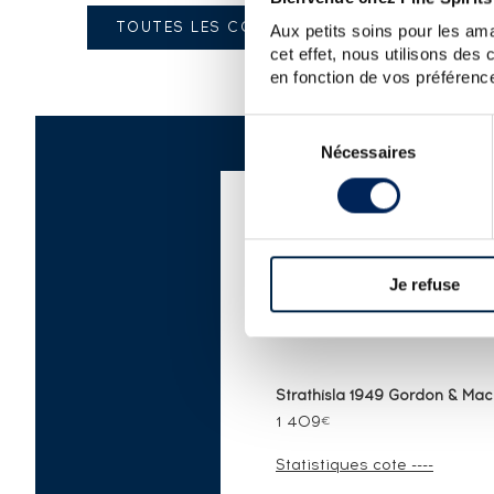
TOUTES LES COTES
Aux petits soins pour les ama
cet effet, nous utilisons des
en fonction de vos préférence
Sélection
Nécessaires
du
consentement
LISTE DES PRIX S
SPIRITS AUCTION®
Je refuse
Strathisla 1949 Gordon & Macp
1 409
€
Statistiques cote ----