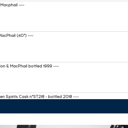
Macphail ----
acPhail (40°) ----
on & MacPhail bottled 1999 ----
n Spirits Cask n°ST218 - bottled 2018 ----
 Artist n°12 Refill Hogshead Cask n°78844 - One of 269 - bottled 