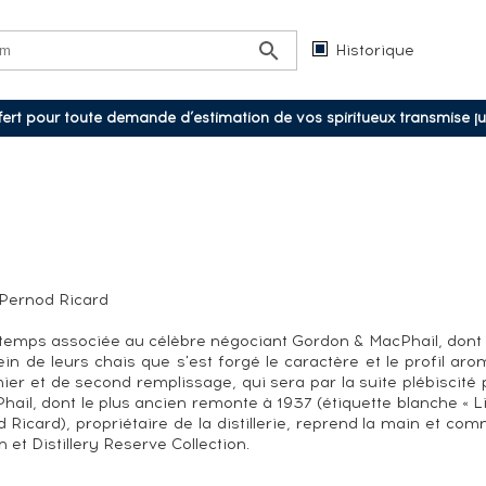
Historique
ffert pour toute demande d’estimation de vos spiritueux transmise j
: Pernod Ricard
ngtemps associée au célèbre négociant Gordon & MacPhail, dont 
 sein de leurs chais que s'est forgé le caractère et le profil 
r et de second remplissage, qui sera par la suite plébiscité p
il, dont le plus ancien remonte à 1937 (étiquette blanche « Li
Ricard), propriétaire de la distillerie, reprend la main et com
et Distillery Reserve Collection.