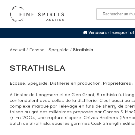
🚚 Vendeurs : transport o
Accueil
/
Ecosse - Speyside
/
Strathisla
STRATHISLA
Ecosse, Speyside. Distillerie en production. Propriétaires 
A l'instar de Longmorn et de Glen Grant, Strathisla fut lo
confondaient avec celles de la distillerie. C'est aussi au
complexe marqué par l'élevage en fûts de sherry de premie
foison au gré des millésimes proposés par Gordon & MacPha
»). En 2004, une rupture s'opère. Chivas Brothers (Pernod 
batch de Strathisla, sous les gammes Cask Strength Edition 