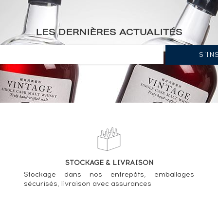
LES DERNIÈRES ACTUALITÉS
MacPhail (40°) ----
hail bottled 2001 ----
STOCKAGE & LIVRAISON
Phail bottled 2000 ----
Stockage dans nos entrepôts, emballages
sécurisés, livraison avec assurances
Macphail Single Cask LMDW Finest Highland Malt ----