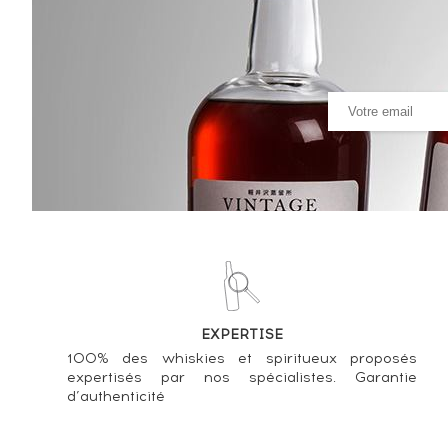
----
285
€
Statistiques cote ----
Strathisla 25 years Gordon & 
308
€
Statistiques cote ----
Strathisla 1953 Gordon & MacP
1 083
€
Statistiques cote ----
EXPERTISE
Strathisla 1972 Gordon & Mac
100% des whiskies et spiritueux proposés
846
€
expertisés par nos spécialistes. Garantie
d’authenticité
Statistiques cote ----
Strathisla 30 years Gordon & 