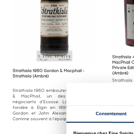
Strathisla
MacPhail C
Private Edi
Strathisla 1960 Gordon & Macphail -
(Ambré)
Strathisla (Ambré)
Strathi
emboutei
Strathisla 1960 embouteillé par Gordon
MacPhail
& MacPhail, un des plus vieux
cinq ans
négociants d'Ecosse. La maison est
sherry (#
fondée à Elgin en 1895 par James
pendant lo
Gordon et John Alexander Macphail.
Consentement
Comme souvent à l'époque, c'...
T
Bienvenue chez Fine Spirits