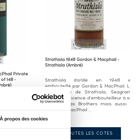
Strathisla 1948 Gordon & Macphail -
Strathisla (Ambré)
cPhail Private
of 148 -
Strathisla distillé en 1948 et
Ambré)
embouteillé par Gordon & MacPhail. Le
propriétaire de Strathisla, Seagram,
hisla distillé
donne une licence d'embouteilleur à sa
n 2003 par la
filiale Chivas Brothers mais aussi à
 & MacPhail.
Gordon & MacPhail ...
e à Elgin en
on et John
À propos des cookies
TOUTES LES COTES