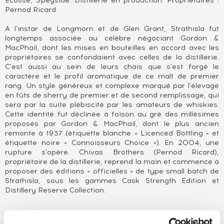
Ecosse, Speyside. Distillerie en production. Propriétaires :
Pernod Ricard
A l'instar de Longmorn et de Glen Grant, Strathisla fut
longtemps associée au célèbre négociant Gordon &
MacPhail, dont les mises en bouteilles en accord avec les
propriétaires se confondaient avec celles de la distillerie.
C'est aussi au sein de leurs chais que s'est forgé le
caractère et le profil aromatique de ce malt de premier
rang. Un style généreux et complexe marqué par l'élevage
en fûts de sherry de premier et de second remplissage, qui
sera par la suite plébiscité par les amateurs de whiskies.
Cette identité fut déclinée à foison au gré des millésimes
proposés par Gordon & MacPhail, dont le plus ancien
remonte à 1937 (étiquette blanche « Licenced Bottling » et
étiquette noire « Connoisseurs Choice »). En 2004, une
rupture s'opère. Chivas Brothers (Pernod Ricard),
propriétaire de la distillerie, reprend la main et commence à
proposer des éditions « officielles » de type small batch de
Strathisla, sous les gammes Cask Strength Edition et
Distillery Reserve Collection.
A PROPOS DE LA CUVÉE