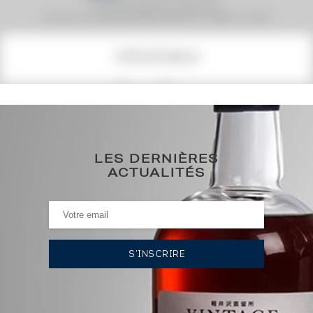
Prix moyen proposé aux particuliers.
Evolution de la cote © Fine Spirits Auction S.A.S - (cotation / année)
COTE ACTUELLE
240
€
0€
(plus haut annuel)
LES DERNIÈRES
0€
(plus bas annuel)
ACTUALITÉS
HISTORIQUE DES ADJUDICATIONS
17/03/2023
260
€