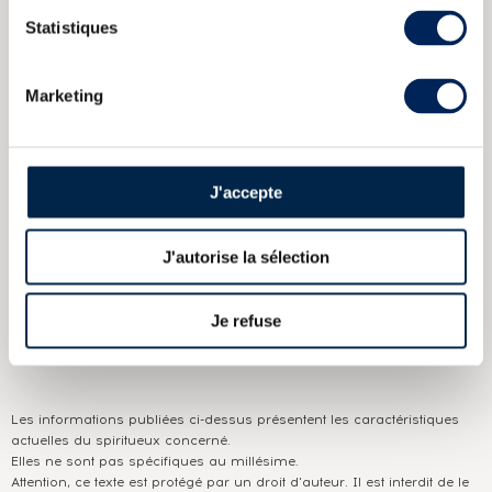
Highland Malt
Strathisla 45 years 1965 Gordon MacPhail Cask
Statistiques
3473 bottled 2011 Private Edition for Chun
Strathisla 21 years
Gordon Macphail Cask n6119 bottled 2006
Strathisla 1948
Gordon Macphail
Craigduff 45 years 1973 Signatory Vintage
Marketing
Cask n2518 One of 575 bottled 2018 30th Anniversary Strathisla
CARACTÉRISTIQUES
DU DOMAINE & DE LA CUVÉE
J'accepte
Pays/région :
Ecosse Speyside
J'autorise la sélection
Appellation :
Strathisla
Domaine :
Strathisla
Je refuse
Couleur :
Ambré
Les informations publiées ci-dessus présentent les caractéristiques
actuelles du spiritueux concerné.
Elles ne sont pas spécifiques au millésime.
Attention, ce texte est protégé par un droit d'auteur. Il est interdit de le