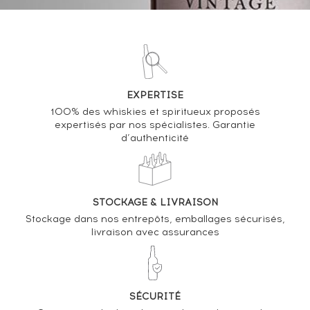
VOUS POSSÉDEZ UN SPIRITUEUX IDENTIQUE ?
VENDEZ-LE !
Analyse & Performance du spiritueux
Strathisla 21 years Gordon & MacPhail 45°
EXPERTISE
100% des whiskies et spiritueux proposés
VARIATION DE LA COTE
expertisés par nos spécialistes. Garantie
d’authenticité
STOCKAGE & LIVRAISON
Stockage dans nos entrepôts, emballages sécurisés,
livraison avec assurances
SÉCURITÉ