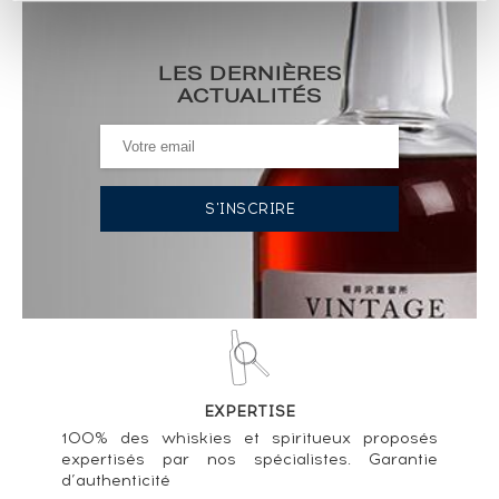
Inchgower 13 years 2000 Berry Bros & Rudd
Cask Ref 809756 - bottled 2014 Berry's ----
LES DERNIÈRES
57
€
ACTUALITÉS
Statistiques cote ----
Inchgower 12 years Of. Arthur Bell & Sons Plc
Single Highland Malt ----
104
€
Statistiques cote ----
Inchgower 11 years 1989 Cadenhead's Bourbon
Hogshead - One of 312 - bottled 2001 Authentic
Collection ----
50
€
EXPERTISE
Statistiques cote ----
100% des whiskies et spiritueux proposés
expertisés par nos spécialistes. Garantie
d’authenticité
Inchgower 27 years 1989 Cadenhead's Bourbon