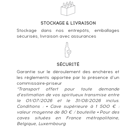
Hogshead - One of 234 - bottled 2017 Authentic
Collection ----
110
€
STOCKAGE & LIVRAISON
Statistiques cote ----
Stockage dans nos entrepôts, emballages
sécurisés, livraison avec assurances
Inchgower 27 years 1976 Of. Rare Malts
Selection Natural Cask Strengh - bottled 2004
Limited Edition ----
527
€
SÉCURITÉ
Statistiques cote ----
Garantie sur le déroulement des enchères et
les règlements apportée par la présence d’un
Inchgower 26 years 1980 Signatory Vintage
commissaire-priseur
Cask Strength Collection Sherry Butt Cask
*Transport offert pour toute demande
n°14144 - bottled 2007 ----
d’estimation de vos spiritueux transmise entre
347
€
le 01/07/2026 et le 31/08/2026 inclus.
Conditions : • Cave supérieure à 1 500 € :
Statistiques cote ----
valeur moyenne de 80 € / bouteille • Pour des
caves situées en France métropolitaine,
Belgique, Luxembourg
Inchgower 12 years Of. From The House of Bell's
P.B.G Distribution A Deluxe Highland Malt Scotch