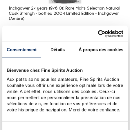
Inchgower 27 years 1976 Of. Rare Malts Selection Natural
Cask Strengh - bottled 2004 Limited Edition - Inchgower
(Ambré)
Inchgower 27 ans distillé en 1976 et embouteillé au
degré naturel en 2004 dans la série des Rare Malts.
Créée au milieu des années 1990 par United Distillers
(Diageo), la série des Rare Malts comprend...
Consentement
Détails
À propos des cookies
Bienvenue chez Fine Spirits Auction
TOUTES LES COTES
Aux petits soins pour les amateurs, Fine Spirits Auction
souhaite vous offrir une expérience optimale lors de votre
visite. A cet effet, nous utilisons des cookies. Ceux-ci
LISTE DES PRIX INCHGOWER AUX
nous permettent de personnaliser la présentation de nos
ENCHÈRES: LA COTE DES SPIRITUEUX
sélections de vin, en fonction de vos préférences et de
FINE SPIRITS AUCTION®
votre historique de navigation. Merci de votre confiance.
Inchgower 1974 Berry Bros & Rudd Cask
n°BBR877 - bottled 2006 Berry's Own Selection
----
Sélection