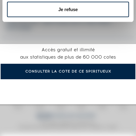
Je refuse
LA COTE EN DÉTAIL DU SPIRITUEUX
INCHGOWER 19 YEARS 1995 EDITION SPIRITS
ONE OF 279 - BOTTLED 2014 THE FIRST
EDITIONS
Accès gratuit et illimité
aux statistiques de plus de 60 000 cotes
CONSULTER LA COTE DE CE SPIRITUEUX
Prix moyen proposé aux particuliers.
Evolution de la cote © Fine Spirits Auction S.A.S - (cotation / année)