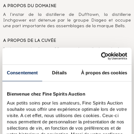
A PROPOS DU DOMAINE
A l'instar de la distillerie de Dufftown, la distillerie
Inchgower est détenue par le groupe Diageo et occupe
une part importante des assemblages de la marque Bells.
A PROPOS DE LA CUVÉE
Inchgower distillé en 1995 et embouteillé brut de fût en
2014 par Edition Spirits après 19 ans d'élavage en refill
hogshead. Edition Spirits est un embouteilleur indépendant
créé par Stewart Laing. Ses fils, Scott et Andrew, ont
rapidement rejoint leur père après son départ de Douglas
Consentement
Détails
À propos des cookies
Laing pour créer Hunter Laing, dont dépendent Edition
Spirits et Langside Distillers. Edition limitée à 279 bouteilles.
Bienvenue chez Fine Spirits Auction
Inchgower 12 years Of. Arthur Bell Sons Plc Single Highland Malt
Aux petits soins pour les amateurs, Fine Spirits Auction
Inchgower 12 years Of. From The House of Bells P.B.G
souhaite vous offrir une expérience optimale lors de votre
Distribution A Deluxe Highland Malt Scotch Whisky
Inchgower
visite. A cet effet, nous utilisons des cookies. Ceux-ci
27 years 1976 Of. Rare Malts Selection Natural Cask Strengh
nous permettent de personnaliser la présentation de nos
bottled 2004 Limited Edition
Inchgower 26 years 1980
sélections de vin, en fonction de vos préférences et de
Signatory Vintage Cask Strength Collection Sherry Butt n14144
bottled 2007
Inchgower 27 years 1990 Of. One of 8544 Limited