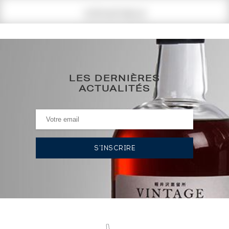
COTE ACTUELLE
89
€
89€
(plus haut annuel)
LES DERNIÈRES
ACTUALITÉS
89€
(plus bas annuel)
HISTORIQUE DES ADJUDICATIONS
17/07/2026
89
€
10/12/2021
83
€
VOUS POSSÉDEZ UN SPIRITUEUX IDENTIQUE ?