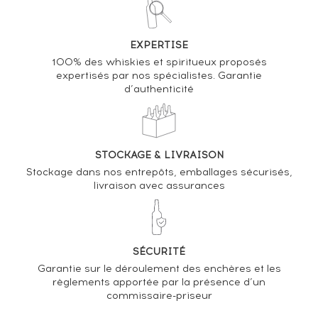
VENDEZ-LE !
EXPERTISE
Analyse & Performance du spiritueux
100% des whiskies et spiritueux proposés
expertisés par nos spécialistes. Garantie
Inchgower 19 years 1995 Edition Spirits One of 279 -
d’authenticité
bottled 2014 The First Editions
VARIATION DE LA COTE
STOCKAGE & LIVRAISON
Stockage dans nos entrepôts, emballages sécurisés,
livraison avec assurances
SÉCURITÉ
Garantie sur le déroulement des enchères et les
règlements apportée par la présence d’un
commissaire-priseur