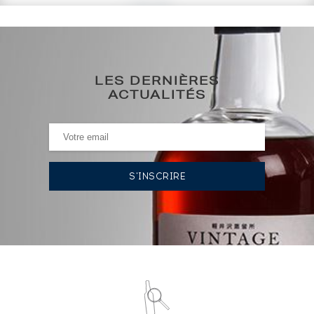
133
€
0€
(plus haut annuel)
LES DERNIÈRES
0€
(plus bas annuel)
ACTUALITÉS
HISTORIQUE DES ADJUDICATIONS
30/09/2022
142
€
12/02/2021
112
€
VOUS POSSÉDEZ UN SPIRITUEUX IDENTIQUE ?
VENDEZ-LE !