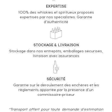
Analyse & Performance du spiritueux
EXPERTISE
100% des whiskies et spiritueux proposés
La Favorite 2010 Of. Sélection de fûts de Cognac
expertisés par nos spécialistes. Garantie
bottled 2018 Hors d'Âge
d’authenticité
VARIATION DE LA COTE
STOCKAGE & LIVRAISON
Stockage dans nos entrepôts, emballages sécurisés,
livraison avec assurances
SÉCURITÉ
Garantie sur le déroulement des enchères et les
règlements apportée par la présence d’un
commissaire-priseur
*Transport offert pour toute demande d’estimation