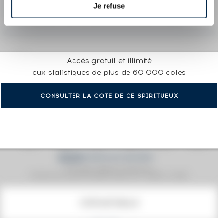
Je refuse
LA FAVORITE 2010 OF. SÉLECTION DE FÛTS
DE COGNAC BOTTLED 2018 HORS D'ÂGE
Accès gratuit et illimité
aux statistiques de plus de 60 000 cotes
CONSULTER LA COTE DE CE SPIRITUEUX
Prix moyen proposé aux particuliers.
Evolution de la cote © Fine Spirits Auction S.A.S - (cotation / année)
COTE ACTUELLE