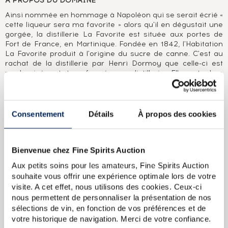
A PROPOS DU DOMAINE
Ainsi nommée en hommage à Napoléon qui se serait écrié «
cette liqueur sera ma favorite » alors qu'il en dégustait une
gorgée, la distillerie La Favorite est située aux portes de
Fort de France, en Martinique. Fondée en 1842, l'Habitation
La Favorite produit à l'origine du sucre de canne. C'est au
rachat de la distillerie par Henri Dormoy que celle-ci est
modernisée et transformée en distillerie. Elle est alors
équipée d'une machine à vapeur, toujours en service
aujourd'hui. La production vieillie quant à elle
principalement dans d'anciens fûts de cognac.
Consentement
Détails
À propos des cookies
A PROPOS DE LA CUVÉE
Rhum martiniquais Le Favorite distillé en 2010 et
Bienvenue chez Fine Spirits Auction
embouteillé brut de fût en 2018, élevé en fût de cognac.
Bouteille n°665 sur 6 000.
Aux petits soins pour les amateurs, Fine Spirits Auction
souhaite vous offrir une expérience optimale lors de votre
visite. A cet effet, nous utilisons des cookies. Ceux-ci
Rhum La Favorite 1988 Of. Flibuste
Rhum La Favorite 1992 Of.
nous permettent de personnaliser la présentation de nos
Flibuste
La Favorite 1987 Of. Flibuste Cuvee Speciale
La Favorite
sélections de vin, en fonction de vos préférences et de
1994 Of. Flibuste Cuvee Speciale
La Favorite 1997 Of. Flibuste
Cuvee Speciale
votre historique de navigation. Merci de votre confiance.