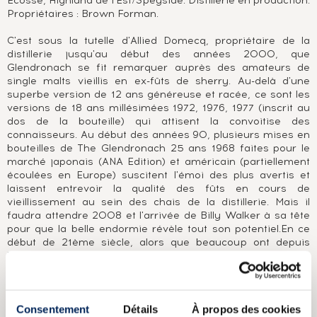
Ecosse, Highland de l'Est/Speyside. Distillerie en production.
Propriétaires : Brown Forman.
C'est sous la tutelle d'Allied Domecq, propriétaire de la
distillerie jusqu'au début des années 2000, que
Glendronach se fit remarquer auprès des amateurs de
single malts vieillis en ex-fûts de sherry. Au-delà d'une
superbe version de 12 ans généreuse et racée, ce sont les
versions de 18 ans millésimées 1972, 1976, 1977 (inscrit au
dos de la bouteille) qui attisent la convoitise des
connaisseurs. Au début des années 90, plusieurs mises en
bouteilles de The Glendronach 25 ans 1968 faites pour le
marché japonais (ANA Edition) et américain (partiellement
écoulées en Europe) suscitent l'émoi des plus avertis et
laissent entrevoir la qualité des fûts en cours de
vieillissement au sein des chais de la distillerie. Mais il
faudra attendre 2008 et l'arrivée de Billy Walker à sa tête
pour que la belle endormie révèle tout son potentiel.En ce
début de 21ème siècle, alors que beaucoup ont depuis
longtemps troqué leurs atours andalous pour un style plus
rond et consensuel, The Glendronach occupe le devant de
la scène en lançant régulièrement des versions 100%
sherry, single cask, millésimées remportant ainsi l'adhésion
Consentement
Détails
À propos des cookies
des amateurs et des collectionneurs de whisky.