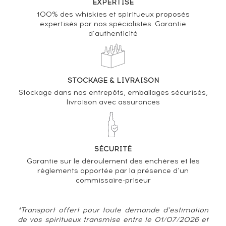
EXPERTISE
VOUS POSSÉDEZ UN SPIRITUEUX IDENTIQUE ?
100% des whiskies et spiritueux proposés
expertisés par nos spécialistes. Garantie
d’authenticité
VENDEZ-LE !
Analyse & Performance du spiritueux
The Glendronach 21 years Of. Parliament
STOCKAGE & LIVRAISON
Stockage dans nos entrepôts, emballages sécurisés,
VARIATION DE LA COTE
livraison avec assurances
SÉCURITÉ
Garantie sur le déroulement des enchères et les
règlements apportée par la présence d’un
commissaire-priseur
*Transport offert pour toute demande d’estimation
de vos spiritueux transmise entre le 01/07/2026 et