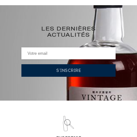
215
€
226€
(plus haut annuel)
LES DERNIÈRES
191€
(plus bas annuel)
ACTUALITÉS
HISTORIQUE DES ADJUDICATIONS
13/03/2026
226
€
30/01/2026
203
€
12/12/2025
191
€
14/11/2025
191
€
03/10/2025
226
€