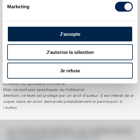
Marketing
CARACTÉRISTIQUES
DU DOMAINE & DE LA CUVÉE
Pays/région :
Ecosse Speyside
J'accepte
Appellation :
The Glendronach
Domaine :
Glendronach
J'autorise la sélection
Couleur :
Ambré
Je refuse
Les informations publiées ci-dessus présentent les caractéristiques
actuelles du spiritueux concerné.
Elles ne sont pas spécifiques au millésime.
Attention, ce texte est protégé par un droit d'auteur. Il est interdit de le
copier sans en avoir demandé préalablement la permission à
l'auteur.
LA COTE EN DÉTAIL DU SPIRITUEUX
THE GLENDRONACH 21 YEARS OF.