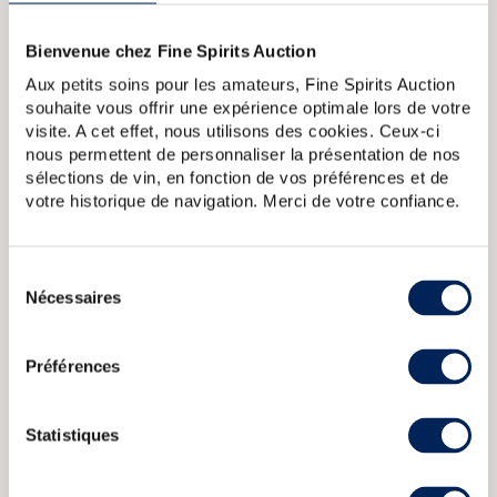
l'apparition du premier rhum millésimé de la maison : un
1885. Le succès est au rendez-vous malgré les dégâts
Bienvenue chez Fine Spirits Auction
causés par l'éruption de la Montagne Pelée en 1902. La
société est rachetée en 1973 par Cointreau qui regroupe
Aux petits soins pour les amateurs, Fine Spirits Auction
toutes les installations à Sainte-Marie.
souhaite vous offrir une expérience optimale lors de votre
visite. A cet effet, nous utilisons des cookies. Ceux-ci
nous permettent de personnaliser la présentation de nos
A PROPOS DE LA CUVÉE
sélections de vin, en fonction de vos préférences et de
La Saint James Rhum des Plantations est une cuvée
votre historique de navigation. Merci de votre confiance.
historique de la distillerie Saint James, élaborée dans les
années 1940. Cette édition, distribuée par Lambert
Importateurs en 50 cl, reflète l'héritage et le savoir-faire de
la distillerie martiniquaise. La bouteille est ornée de
Sélection
l'emblématique flacon carré, caractéristique de la marque
Nécessaires
du
depuis 1882.
consentement
Préférences
Saint James 1982 Of.
Saint James 2008 Of. bottled 2017 Velier
70th Anniversary Cask Strengh
Saint James Of. Imperial blanc
Saint James Of. Paille
Saint James Of. Royal Ambre (70cl.)
Statistiques