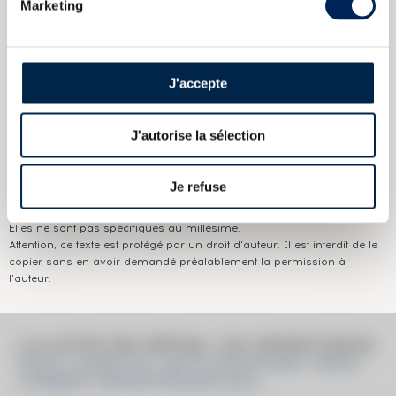
CARACTÉRISTIQUES
DU DOMAINE & DE LA CUVÉE
Marketing
Pays/région :
Martinique
Appellation :
Saint James
J'accepte
Domaine :
Saint James
J'autorise la sélection
Couleur :
Ambré
Je refuse
Les informations publiées ci-dessus présentent les caractéristiques
actuelles du spiritueux concerné.
Elles ne sont pas spécifiques au millésime.
Attention, ce texte est protégé par un droit d'auteur. Il est interdit de le
copier sans en avoir demandé préalablement la permission à
l'auteur.
LA COTE EN DÉTAIL DU SPIRITUEUX
SAINT JAMES OF. LES PLANTATIONS 1940'S
LAMBERT IMPORTATEURS 50CL.