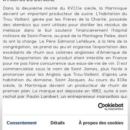
Dans la deuxième moitié du XVIIIe siècle, la Martinique
devient un important producteur de sucre. L'habitation du
Trou Vaillant, gérée par les Frères de la Charité, possède
des alambics qui sont utilisés pour distiller les résidus de
mélasse dans le but soutenir financièrement l'hôpital
militaire de Saint-Pierre, au pied de la Montagne Pelée, dont
ils ont la charge. Le Père Edmond Lefébure, à la tête de la
congrégation, se prend au jeu et organise l'exportation des
excédants de rhum aux colonies anglaises d'Amérique de
Nord, l'exportation de ce produit étant interdite en France
pour ne pas faire concurrence aux eaux-de-vie de vin. Il est
commercialisé sous le nom de Saint James, plus facile à
prononcer pour les Anglais que Trou-Vaillant, d'après une
habitation du domaine, Saint Jacques. Au cours du XIXe
siècle, la Martinique devient un producteur de rhum de
premier plan. La marque est déposée en 1882, suite à son
rachat par Paulin Lambert, un entrepreneur marseillais qui
rachète plusieurs habitations et supervise la production de
rhum et son exportation en métropole, profitant de
l'opportunité offerte par la Restauration de racheter les
biens des religieux devenus bien nationaux pendant la
Consentement
Détails
À propos des cookies
Révolution française. C'est aussi à Lambert que nous
devons la bouteille carrée que nous connaissons et