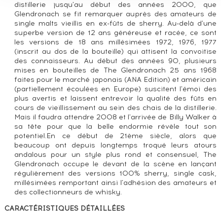
distillerie jusqu'au début des années 2000, que
Glendronach se fit remarquer auprès des amateurs de
single malts vieillis en ex-fûts de sherry. Au-delà d'une
superbe version de 12 ans généreuse et racée, ce sont
les versions de 18 ans millésimées 1972, 1976, 1977
(inscrit au dos de la bouteille) qui attisent la convoitise
des connaisseurs. Au début des années 90, plusieurs
mises en bouteilles de The Glendronach 25 ans 1968
faites pour le marché japonais (ANA Edition) et américain
(partiellement écoulées en Europe) suscitent l'émoi des
plus avertis et laissent entrevoir la qualité des fûts en
cours de vieillissement au sein des chais de la distillerie.
Mais il faudra attendre 2008 et l'arrivée de Billy Walker à
sa tête pour que la belle endormie révèle tout son
potentiel.En ce début de 21ème siècle, alors que
beaucoup ont depuis longtemps troqué leurs atours
andalous pour un style plus rond et consensuel, The
Glendronach occupe le devant de la scène en lançant
régulièrement des versions 100% sherry, single cask,
millésimées remportant ainsi l'adhésion des amateurs et
des collectionneurs de whisky.
CARACTÉRISTIQUES DÉTAILLÉES