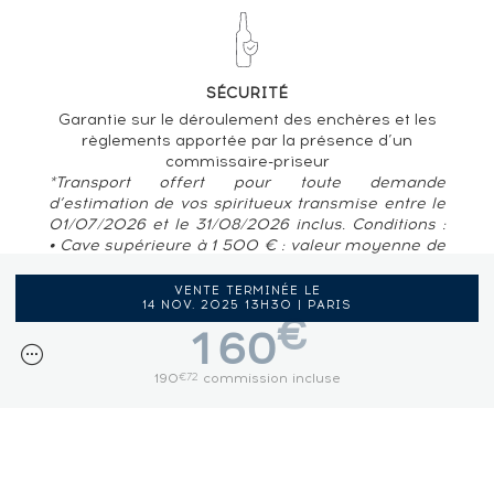
SÉCURITÉ
Garantie sur le déroulement des enchères et les
règlements apportée par la présence d’un
commissaire-priseur
*Transport offert pour toute demande
d’estimation de vos spiritueux transmise entre le
01/07/2026 et le 31/08/2026 inclus. Conditions :
• Cave supérieure à 1 500 € : valeur moyenne de
80 € / bouteille • Pour des caves situées en
France métropolitaine, Belgique, Luxembourg
VENTE TERMINÉE LE
14 NOV. 2025 13H30 | PARIS
€
160
190
commission incluse
€72