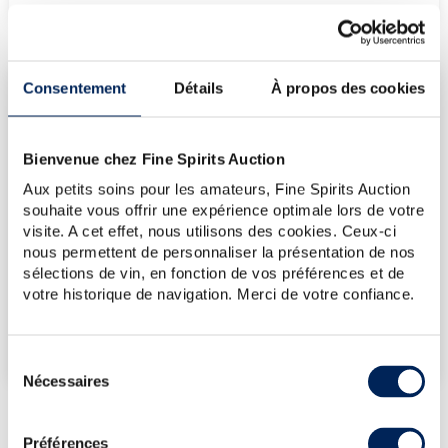
Consentement
Détails
À propos des cookies
LES DERNIÈRES ADJUDICATIONS
13/03/2026
226€
30/01/2026
202€
Bienvenue chez Fine Spirits Auction
12/12/2025
190€
Aux petits soins pour les amateurs, Fine Spirits Auction
souhaite vous offrir une expérience optimale lors de votre
14/11/2025
190€
visite. A cet effet, nous utilisons des cookies. Ceux-ci
03/10/2025
226€
nous permettent de personnaliser la présentation de nos
sélections de vin, en fonction de vos préférences et de
VOUS POSSÉDEZ
votre historique de navigation. Merci de votre confiance.
UN SPIRITUEUX IDENTIQUE ?
VENDEZ-LE !
Sélection
Nécessaires
du
consentement
Préférences