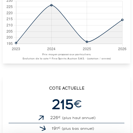
Prix moyen proposé aux particuliers.
Evolution de la cote © Fine Spirits Auction S.A.S. - (cotation / année)
COTE ACTUELLE
215
€
€
226
(plus haut annuel)
€
191
(plus bas annuel)