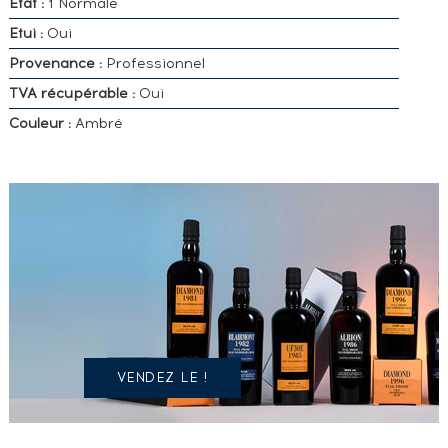
Etat :
1 Normale
Etui :
Oui
Provenance :
Professionnel
TVA récupérable :
Oui
Couleur :
Ambré
VOUS
POSSÉDEZ
UN
SPIRITUEUX
IDENTIQUE
?
VENDEZ LE !