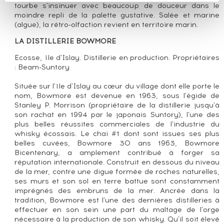
tourbe s'insinuer avec beaucoup de douceur dans le
moindre repli de la palette gustative. Salée et marine
(algue), la rétro-olfaction revient en territoire marin.
LA DISTILLERIE BOWMORE
Ecosse, île d'Islay. Distillerie en production. Propriétaires
: Beam-Suntory
Située sur l'île d'Islay au cœur du village dont elle porte le
nom, Bowmore est devenue en 1963, sous l'égide de
Stanley P. Morrison (propriétaire de la distillerie jusqu'à
son rachat en 1994 par le japonais Suntory), l'une des
plus belles réussites commerciales de l'industrie du
whisky écossais. Le chai #1 dont sont issues ses plus
belles cuvées, Bowmore 30 ans 1963, Bowmore
Bicentenary, a amplement contribué à forger sa
réputation internationale. Construit en dessous du niveau
de la mer, contre une digue formée de roches naturelles,
ses murs et son sol en terre battue sont constamment
imprégnés des embruns de la mer. Ancrée dans la
tradition, Bowmore est l'une des dernières distilleries à
effectuer en son sein une part du maltage de l'orge
nécessaire à la production de son whisky. Qu'il soit élevé