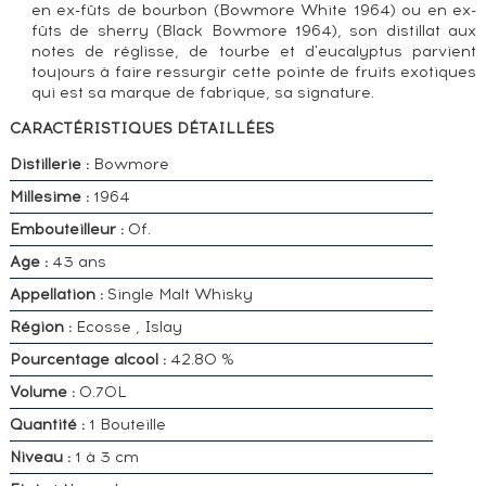
en ex-fûts de bourbon (Bowmore White 1964) ou en ex-
fûts de sherry (Black Bowmore 1964), son distillat aux
notes de réglisse, de tourbe et d'eucalyptus parvient
toujours à faire ressurgir cette pointe de fruits exotiques
qui est sa marque de fabrique, sa signature.
CARACTÉRISTIQUES DÉTAILLÉES
Distillerie :
Bowmore
Millesime :
1964
Embouteilleur :
Of.
Age :
43 ans
Appellation :
Single Malt Whisky
Région :
Ecosse , Islay
Pourcentage alcool :
42.80 %
Volume :
0.70L
Quantité :
1 Bouteille
Niveau :
1 à 3 cm