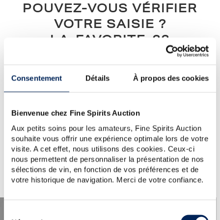
POUVEZ-VOUS VÉRIFIER
VOTRE SAISIE ?
LA-FAVORITE-33
Notre conseil :
vérifiez l’orthographe, l’ordre des mots, ou
simplifiez votre demande (un seul mot clé)...
Consentement
Détails
À propos des cookies
Si vous avez besoin d'aide ou si vous souhaitez poser une
question au service clientèle, veuillez visiter la section
d'aide
.
Vous pouvez également créer une alerte en cliquant sur le
Bienvenue chez Fine Spirits Auction
bouton ci-dessous.
Aux petits soins pour les amateurs, Fine Spirits Auction
souhaite vous offrir une expérience optimale lors de votre
Créer une alerte
visite. A cet effet, nous utilisons des cookies. Ceux-ci
nous permettent de personnaliser la présentation de nos
sélections de vin, en fonction de vos préférences et de
votre historique de navigation. Merci de votre confiance.
Sélection