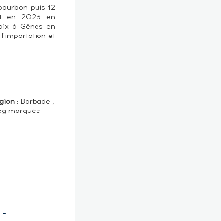
bourbon puis 12
fût en 2023 en
haix à Gênes en
 l'importation et
gion :
Barbade ,
 lég marquée
 -