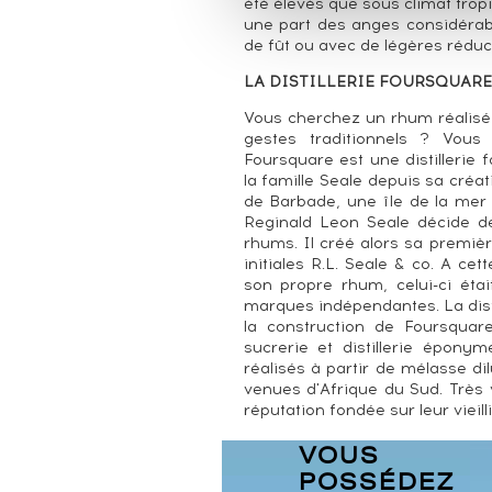
été élevés que sous climat trop
une part des anges considérabl
de fût ou avec de légères réduct
LA DISTILLERIE FOURSQUARE
Vous cherchez un rhum réalisé 
gestes traditionnels ? Vous
Foursquare est une distillerie
la famille Seale depuis sa créati
de Barbade, une île de la me
Reginald Leon Seale décide de
rhums. Il créé alors sa premièr
initiales R.L. Seale & co. A c
son propre rhum, celui-ci éta
marques indépendantes. La disti
la construction de Foursquare
sucrerie et distillerie épony
réalisés à partir de mélasse d
venues d'Afrique du Sud. Très v
réputation fondée sur leur viei
VOUS
POSSÉDEZ