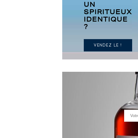
UN
SPIRITUEUX
IDENTIQUE
?
VENDEZ LE !