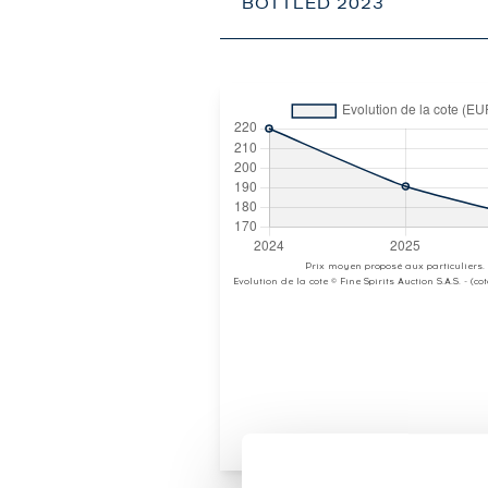
BOTTLED 2023
Prix moyen proposé aux particuliers.
Evolution de la cote © Fine Spirits Auction S.A.S. - (c