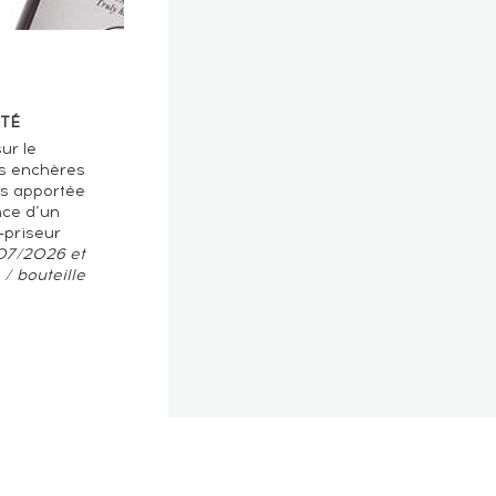
TÉ
ur le
s enchères
ts apportée
nce d’un
-priseur
/07/2026 et
/ bouteille
oits réservés © 2026 Fine