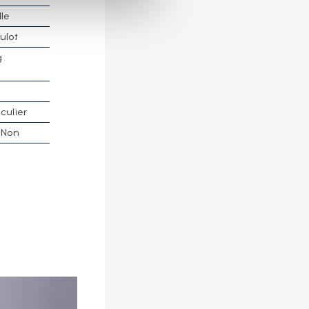
lle
ulot
g
culier
Non