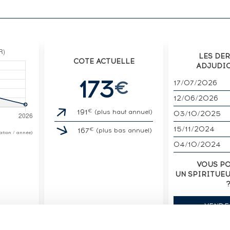
LES DE
COTE ACTUELLE
ADJUDI
173
€
17/07/2026
12/06/2026
€
191
(plus haut annuel)
03/10/2025
15/11/2024
€
167
(plus bas annuel)
otation / année)
04/10/2024
VOUS P
UN SPIRITUE
VENDE