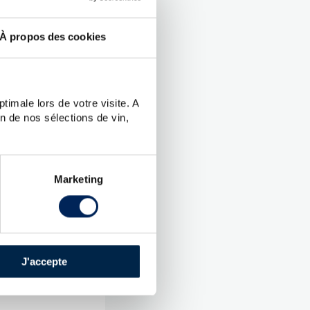
À propos des cookies
 -
timale lors de votre visite. A
n de nos sélections de vin,
UES
uare
Marketing
ier
e Blended
J'accepte
,
 :
61 %