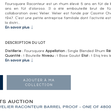
Foursquare Raconteur est un rhum élevé 5 ans en fût de 
ans en fût d'oloroso. Il a été embouteillé brut de 
collaboration avec Velier. Velier est fondé par Casimir C
1947. C'est une petite entreprise familiale dont l'activité est
la distri…
En savoir plus
DESCRIPTION DU LOT
Distillerie :
Foursquare
Appellation :
Single Blended Rhum
Ré
Quantité :
1 Bouteille
Niveau :
1 Base Goulot
Etat :
1 Etiq très
En savoir plus
AJOUTER À MA
COLLECTION
ITS AUCTION
ELIER RACONTEUR BARREL PROOF - ONE OF 4800