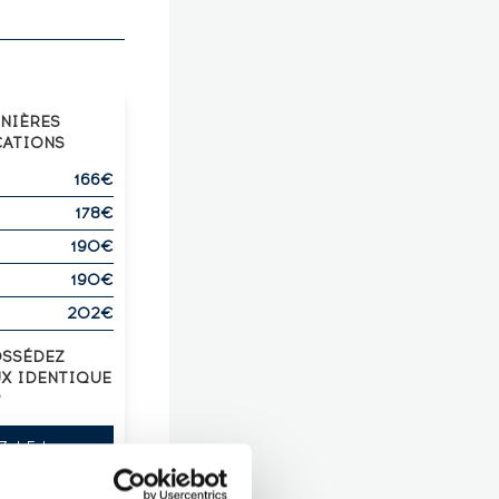
RNIÈRES
CATIONS
166€
178€
190€
190€
202€
OSSÉDEZ
UX IDENTIQUE
?
Z-LE !