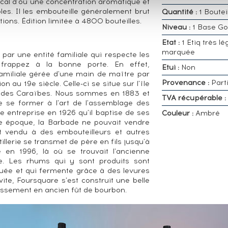
ical d'où une concentration aromatique et
es. Il les embouteille généralement brut
Quantité :
1 Boutei
ions. Édition limitée à 4800 bouteilles.
Niveau :
1 Base Go
Etat :
1 Etiq très lé
marquée
par une entité familiale qui respecte les
 frappez à la bonne porte. En effet,
Etui :
Non
 familiale gérée d'une main de maître par
Provenance :
Parti
on au 19e siècle. Celle-ci se situe sur l'île
r des Caraïbes. Nous sommes en 1883 et
TVA récupérable :
 se former à l'art de l'assemblage des
e entreprise en 1926 qu'il baptise de ses
Couleur :
Ambré
ette époque, la Barbade ne pouvait vendre
it vendu à des embouteilleurs et autres
llerie se transmet de père en fils jusqu'à
 en 1996, là où se trouvait l'ancienne
me. Les rhums qui y sont produits sont
iluée et qui fermente grâce à des levures
ite, Foursquare s'est construit une belle
llissement en ancien fût de bourbon.