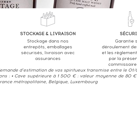
STOCKAGE & LIVRAISON
SÉCURI
Stockage dans nos
Garantie s
entrepôts, emballages
déroulement de
sécurisés, livraison avec
et les règlemen
assurances
par la prése
commissaire
 demande d’estimation de vos spiritueux transmise entre le 01
ions : • Cave supérieure à 1 500 € : valeur moyenne de 80 € 
France métropolitaine, Belgique, Luxembourg
e & Média
Données personnelles
 de 18 ans.
| Tous dr
CODE DE LA SANTÉ PUBLIQUE, ART.L.3342-1 et L.3353-3