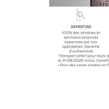
EXPERTISE
100% des whiskies et
spiritueux proposés
expertisés par nos
spécialistes. Garantie
d’authenticité
*Transport offert pour toute
le 31/08/2026 inclus. Condit
• Pour des caves situées en 
À propos
CGS
Contactez-nous
Press
Interdiction de vente de boissons alcoolisées aux mineurs de moins