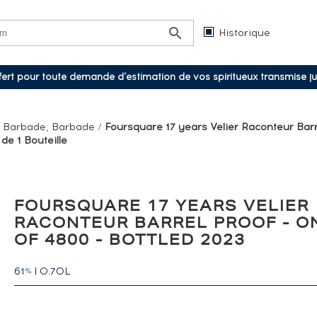
Historique
ffert pour toute demande d’estimation de vos spiritueux transmise j
/
Barbade, Barbade
/
Foursquare 17 years Velier Raconteur Barr
de 1 Bouteille
FOURSQUARE 17 YEARS VELIER
RACONTEUR BARREL PROOF - O
OF 4800 - BOTTLED 2023
61
|
0.70L
%