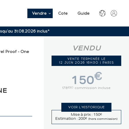
Vendre
Cote
Guide
usqu’au 31.08.2026 inclus*
VENDU
el Proof - One
VENTE TERMINÉE LE
12 JUIN 2026 16H30 | PARIS
€
150
178
commission incluse
€80
NE
VOIR L'HISTORIQUE
Mise à prix : 150
€
Estimation : 200
€
(hors commission)